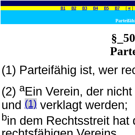
«
B1
B2
B3
B4
B5
B7
[
Parteifäh
§_5
Part
(1)
Parteifähig ist, wer re
a
(2)
Ein Verein, der nicht
und
verklagt werden;
(1)
b
in dem Rechtsstreit hat 
rechtsfähigen Vereins.