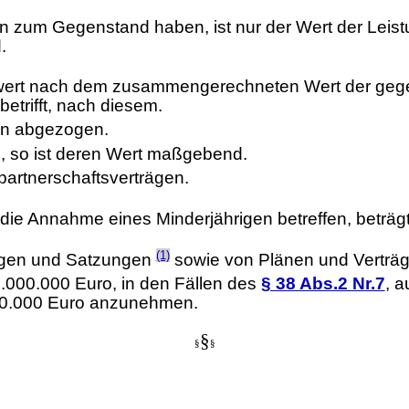
n zum Gegenstand haben, ist nur der Wert der Leist
.
swert nach dem zusammengerechneten Wert der geg
etrifft, nach diesem.
en abgezogen.
e, so ist deren Wert maßgebend.
artnerschaftsverträgen.
die Annahme eines Minderjährigen betreffen, beträgt
(1)
rägen und Satzungen
sowie von Plänen und Verträ
.000.000 Euro, in den Fällen des
§ 38 Abs.2 Nr.7
, 
00.000 Euro anzunehmen.
§
§
§