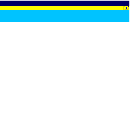
‹
[
]