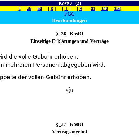
KostO (2)
«
»
1
36
60
[
] [
I
] [
]
91
140
158
FGG
Beurkundungen
§_36 KostO
Einseitige Erklärungen und Verträge
ird die volle Gebühr erhoben;
 von mehreren Personen abgegeben wird.
ppelte der vollen Gebühr erhoben.
§
§
§
§_37 KostO
Vertragsangebot