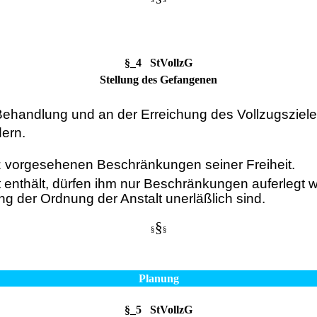
§_4 StVollzG
Stellung des Gefangenen
Behandlung und an der Erreichung des Vollzugsziele
dern.
z vorgesehenen Beschränkungen seiner Freiheit.
nthält, dürfen ihm nur Beschränkungen auferlegt we
 der Ordnung der Anstalt unerläßlich sind.
§
§
§
Planung
§_5 StVollzG