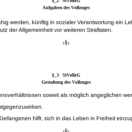
§_2 StVollzG
Aufgaben des Vollzuges
ähig werden, künftig in sozialer Verantwortung ein Le
tz der Allgemeinheit vor weiteren Straftaten.
§
§
§
§_3 StVollzG
Gestaltung des Vollzuges
nsverhältnissen soweit als möglich angeglichen we
entgegenzuwirken.
efangenen hilft, sich in das Leben in Freiheit einzu
§
§
§