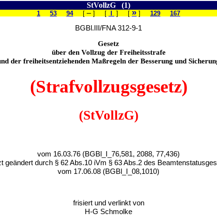
StVollzG (1)
»
–
1
53
94
[
] [
I
] [
]
129
167
BGBl.III/FNA 312-9-1
Gesetz
über den Vollzug der Freiheitsstrafe
und der freiheitsentziehenden Maßregeln der Besserung und Sicherun
(Strafvollzugsgesetz)
(StVollzG)
vom 16.03.76 (BGBl_I_76,581, 2088, 77,436)
zt geändert durch § 62 Abs.10 iVm § 63 Abs.2 des Beamtenstatusge
vom 17.06.08 (BGBl_I_08,1010)
frisiert und verlinkt von
H-G Schmolke