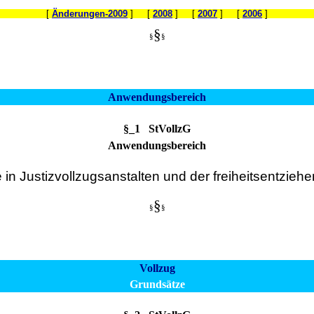
[
Änderungen-2009
] [
2008
] [
2007
] [
2006
]
§
§
§
Anwendungsbereich
§_1 StVollzG
Anwendungsbereich
fe in Justizvollzugsanstalten und der freiheitsentz
§
§
§
Vollzug
Grundsätze