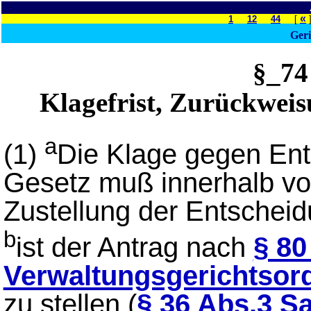
«
1
12
44
[
Ger
§_74
Klagefrist, Zurückweis
a
(1)
Die Klage gegen En
Gesetz muß innerhalb v
Zustellung der Entschei
b
ist der Antrag nach
§ 80
Verwaltungsgerichtsor
zu stellen (
§ 36 Abs.3 Sa