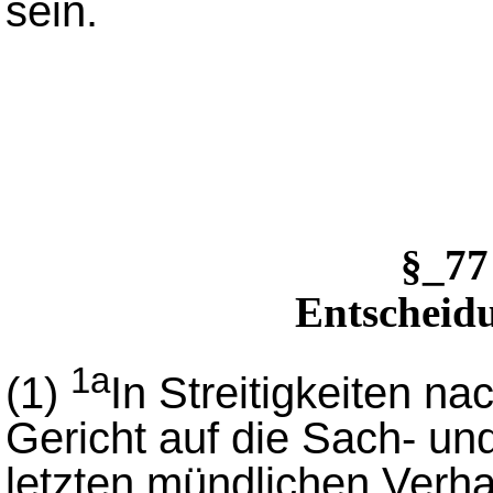
sein.
§_77
Entscheidu
1a
(1)
In Streitigkeiten na
Gericht auf die Sach- un
letzten mündlichen Verh