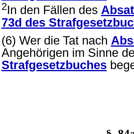
2
In den Fällen des
Absat
73d des Strafgesetzbu
(6)
Wer die Tat nach
Abs
Angehörigen im Sinne d
Strafgesetzbuches
begeh
§_84