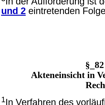
In der Aufforderung ist 
und 2
eintretenden Folg
§_82
Akteneinsicht in V
Rech
1
In Verfahren des vorläu