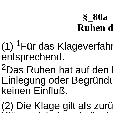
§_80a
Ruhen d
1
(1)
Für das Klageverfahr
entsprechend.
2
Das Ruhen hat auf den L
Einlegung oder Begründ
keinen Einfluß.
(2)
Die Klage gilt als z