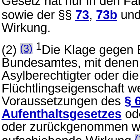
Gesetz hat nur in den Fä
sowie der §§
73
,
73b
un
Wirkung.
1
(2)
Die Klage gegen 
(3)
Bundesamtes, mit denen
Asylberechtigter oder di
Flüchtlingseigenschaft w
Voraussetzungen des
§ 
Aufenthaltsgesetzes
od
oder zurückgenommen wor
(