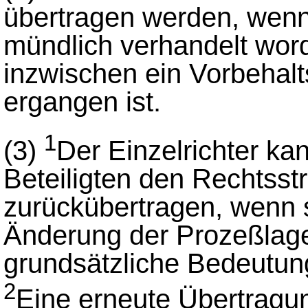
übertragen werden, wenn
mündlich verhandelt word
inzwischen ein Vorbehalts
ergangen ist.
1
(3)
Der Einzelrichter k
Beteiligten den Rechtsst
zurückübertragen, wenn s
Änderung der Prozeßlage
grundsätzliche Bedeutun
2
Eine erneute Übertragung