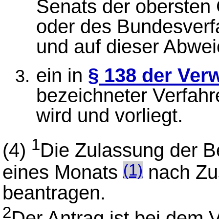
Senats der obersten
oder des Bundesverf
und auf dieser Abwei
ein in
§ 138 der Ver
bezeichneter Verfah
wird und vorliegt.
1
(4)
Die Zulassung der Be
eines Monats
nach Zus
(1)
beantragen.
2
Der Antrag ist bei dem V