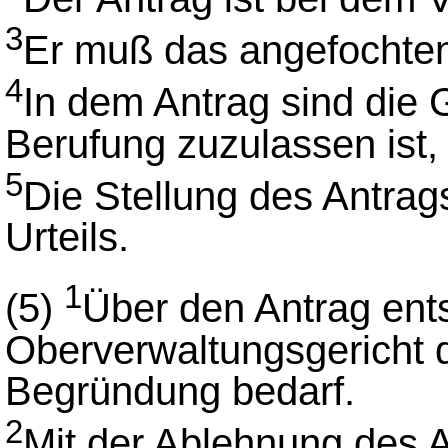
3
Er muß das angefochten
4
In dem Antrag sind die 
Berufung zuzulassen ist,
5
Die Stellung des Antrag
Urteils.
1
(5)
Über den Antrag ent
Oberverwaltungsgericht d
Begründung bedarf.
2
Mit der Ablehnung des A