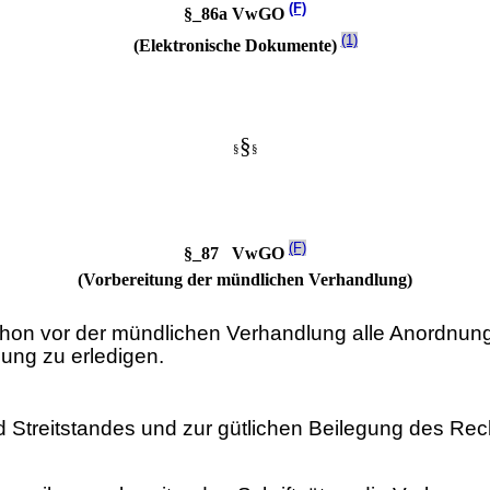
(F)
§_86a VwGO
(1)
(Elektronische Dokumente)
§
§
§
(F)
§_87 VwGO
(Vorbereitung der mündlichen Verhandlung)
schon vor der mündlichen Verhandlung alle Anordnung
lung zu erledigen.
d Streitstandes und zur gütlichen Beilegung des Rec