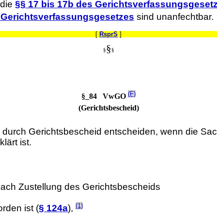
 die
§§ 17 bis 17b des Gerichtsverfassungsgeset
s Gerichtsverfassungsgesetzes
sind unanfechtbar.
[
RsprS
]
§
§
§
(F)
§_84 VwGO
(Gerichtsbescheid)
durch Gerichtsbescheid entscheiden, wenn die Sach
ärt ist.
nach Zustellung des Gerichtsbescheids
(1)
den ist (
§ 124a
),