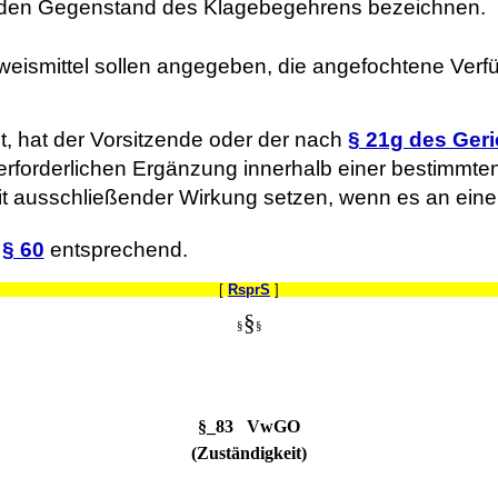
 den Gegenstand des Klagebegehrens bezeichnen.
eismittel sollen angegeben, die angefochtene Verf
t, hat der Vorsitzende oder der nach
§ 21g des Ger
rforderlichen Ergänzung innerhalb einer bestimmten 
mit ausschließender Wirkung setzen, wenn es an ein
t
§ 60
entsprechend.
[
RsprS
]
§
§
§
§_83 VwGO
(Zuständigkeit)