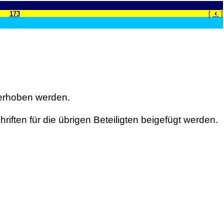
‹
173
[
]
 erhoben werden.
riften für die übrigen Beteiligten beigefügt werden.