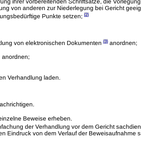
rung ihrer vorbereitenden Schriftsätze, die Vorlegun
ung von anderen zur Niederlegung bei Gericht gee
(2)
ärungsbedürftige Punkte setzen;
(3)
ttlung von elektronischen Dokumenten
anordnen;
n anordnen;
en Verhandlung laden.
achrichtigen.
 einzelne Beweise erheben.
einfachung der Verhandlung vor dem Gericht sachdie
ren Eindruck von dem Verlauf der Beweisaufnahme