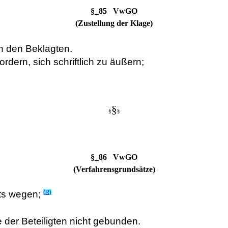
§_85 VwGO
(Zustellung der Klage)
an den Beklagten.
ordern, sich schriftlich zu äußern;
§
§
§
§_86 VwGO
(Verfahrensgrundsätze)
(R)
mts wegen;
 der Beteiligten nicht gebunden.