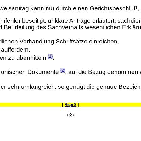
eweisantrag kann nur durch einen Gerichtsbeschluß, 
fehler beseitigt, unklare Anträge erläutert, sachdie
 und Beurteilung des Sachverhalts wesentlichen Erkl
dlichen Verhandlung Schriftsätze einreichen.
 auffordern.
(1)
gen zu übermitteln
.
(2)
ktronischen Dokumente
, auf die Bezug genommen 
r sehr umfangreich, so genügt die genaue Bezeichn
[
RsprS
]
§
§
§