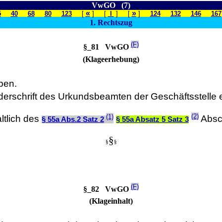
VwGO (7)
«
»
5
40
68
80
123
[
] [
I
] [
]
124
132
146
167
1. Rechtszug
(F)
§_81 VwGO
(Klageerhebung)
eben.
derschrift des Urkundsbeamten der Geschäftsstelle
(2)
(1)
ltlich des
Absch
§ 55a Abs.2 Satz 2
§ 55a Absatz 5 Satz 3
§
§
§
(F)
§_82 VwGO
(Klageinhalt)