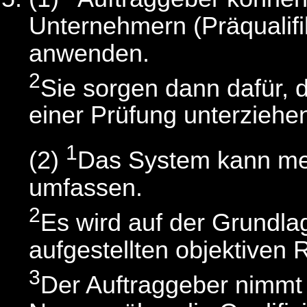
Unternehmern (Präqualifi
anwenden.
2
Sie sorgen dann dafür, 
einer Prüfung unterziehe
1
(2)
Das System kann meh
umfassen.
2
Es wird auf der Grundla
aufgestellten objektiven 
3
Der Auftraggeber nimmt