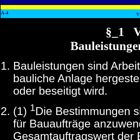
A-4
V
§_1 
Bauleistunge
Bauleistungen sind Arbeit
bauliche Anlage hergestel
oder beseitigt wird.
1
(1)
Die Bestimmungen si
für Bauaufträge anzuwen
Gesamtauftragswert de