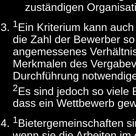
zuständigen Organisat
1
Ein Kriterium kann auch 
die Zahl der Bewerber so 
angemessenes Verhältni
Merkmalen des Vergabev
Durchführung notwendigen
2
Es sind jedoch so viele
dass ein Wettbewerb gewäh
1
Bietergemeinschaften si
wenn sie die Arbeiten im 