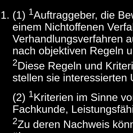
1
(1)
Auftraggeber, die Be
einem Nichtoffenen Verf
Verhandlungsverfahren au
nach objektiven Regeln un
2
Diese Regeln und Kriterie
stellen sie interessierte
1
(2)
Kriterien im Sinne v
Fachkunde, Leistungsfähi
2
Zu deren Nachweis könn