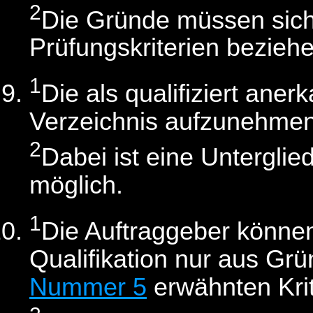
2
Die Gründe müssen sich
Prüfungskriterien beziehe
1
Die als qualifiziert ane
Verzeichnis aufzunehmen
2
Dabei ist eine Untergli
möglich.
1
Die Auftraggeber könne
Qualifikation nur aus Gr
Nummer 5
erwähnten Krit