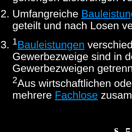
Umfangreiche
Bauleistu
geteilt und nach Losen v
1
Bauleistungen
verschie
Gewerbezweige sind in d
Gewerbezweigen getrennt
2
Aus wirtschaftlichen od
mehrere
Fachlose
zusam
§_