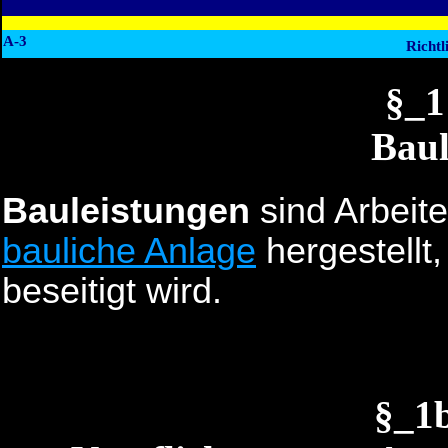
A-3
Richtl
§_
Baul
Bauleistungen
sind Arbeite
bauliche Anlage
hergestellt,
beseitigt wird.
§_1