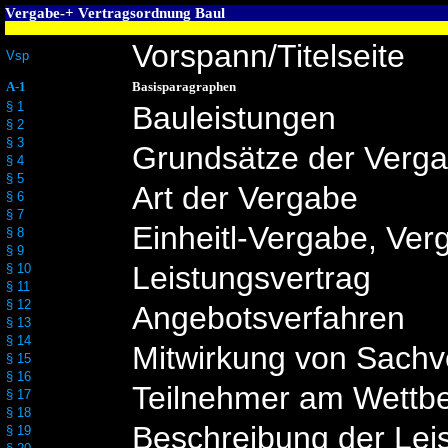
Vergabe-+ Vertragsordnung Baul
Vorspann/Titelseite
Vsp
A-1
Basisparagraphen
§ 1
Bauleistungen
§ 2
§ 3
Grundsätze der Verg
§ 4
§ 5
Art der Vergabe
§ 6
§ 7
Einheitl-Vergabe, Ve
§ 8
§ 9
Leistungsvertrag
§ 10
§ 11
§ 12
Angebotsverfahren
§ 13
§ 14
Mitwirkung von Sachv
§ 15
§ 16
Teilnehmer am Wettb
§ 17
§ 18
Beschreibung der Lei
§ 19