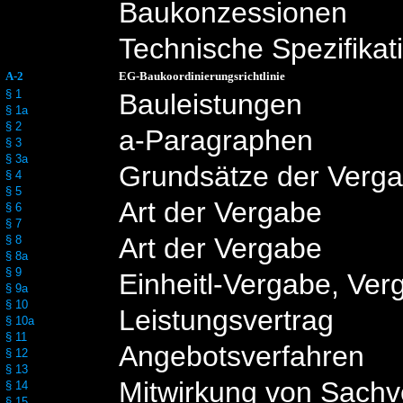
Baukonzessionen
Technische Spezifikat
A-2
EG-Baukoordinierungsrichtlinie
§ 1
Bauleistungen
§ 1a
§ 2
a-Paragraphen
§ 3
§ 3a
Grundsätze der Verg
§ 4
§ 5
Art der Vergabe
§ 6
§ 7
Art der Vergabe
§ 8
§ 8a
§ 9
Einheitl-Vergabe, Ve
§ 9a
§ 10
Leistungsvertrag
§ 10a
§ 11
Angebotsverfahren
§ 12
§ 13
Mitwirkung von Sachv
§ 14
§ 15