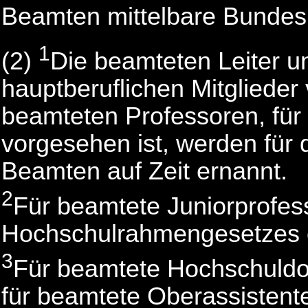
Beamten mittelbare Bunde
1
(2)
Die beamteten Leiter u
hauptberuflichen Mitglieder
beamteten Professoren, für d
vorgesehen ist, werden für
Beamten auf Zeit ernannt.
2
Für beamtete Juniorprofess
Hochschulrahmengesetzes 
3
Für beamtete Hochschuldoz
für beamtete Oberassistent