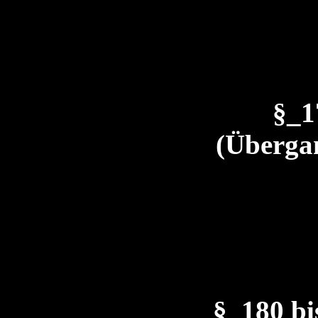
§_
(Übergan
§_180 b