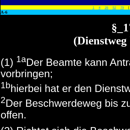
1
4
26
52
79
[
A-6
§_
(Dienstweg
1a
(1)
Der Beamte kann Ant
vorbringen;
1b
hierbei hat er den Dienst
2
Der Beschwerdeweg bis zu
offen.