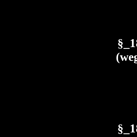
§_
(weg
§_