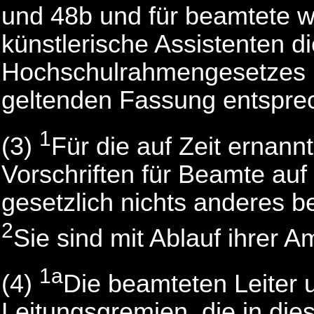
und 48b und für beamtete w
künstlerische Assistenten d
Hochschulrahmengesetzes i
geltenden Fassung entspre
1
(3)
Für die auf Zeit ernan
Vorschriften für Beamte auf
gesetzlich nichts anderes be
2
Sie sind mit Ablauf ihrer A
1a
(4)
Die beamteten Leiter 
Leitungsgremien, die in die