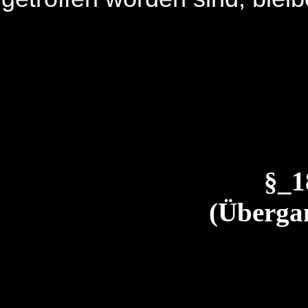
§_
(Übergan