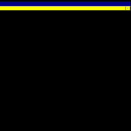
‹
[
]