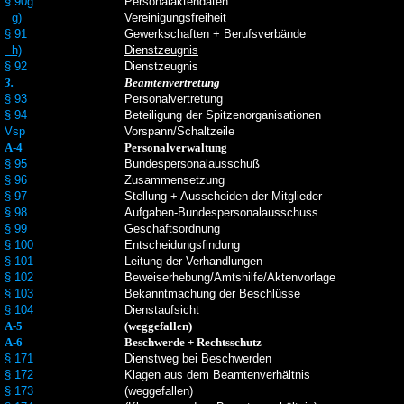
§ 90g
Personalaktendaten
g)
Vereinigungsfreiheit
§ 91
Gewerkschaften + Berufsverbände
h)
Dienstzeugnis
§ 92
Dienstzeugnis
3.
Beamtenvertretung
§ 93
Personalvertretung
§ 94
Beteiligung der Spitzenorganisationen
Vsp
Vorspann/Schaltzeile
A-4
Personalverwaltung
§ 95
Bundespersonalausschuß
§ 96
Zusammensetzung
§ 97
Stellung + Ausscheiden der Mitglieder
§ 98
Aufgaben-Bundespersonalausschuss
§ 99
Geschäftsordnung
§ 100
Entscheidungsfindung
§ 101
Leitung der Verhandlungen
§ 102
Beweiserhebung/Amtshilfe/Aktenvorlage
§ 103
Bekanntmachung der Beschlüsse
§ 104
Dienstaufsicht
A-5
(weggefallen)
A-6
Beschwerde + Rechtsschutz
§ 171
Dienstweg bei Beschwerden
§ 172
Klagen aus dem Beamtenverhältnis
§ 173
(weggefallen)