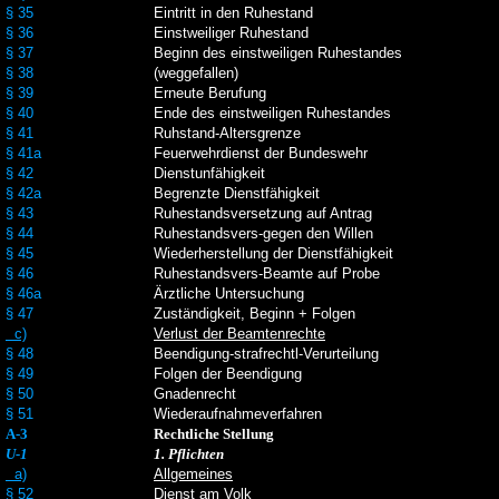
§ 35
Eintritt in den Ruhestand
§ 36
Einstweiliger Ruhestand
§ 37
Beginn des einstweiligen Ruhestandes
§ 38
(weggefallen)
§ 39
Erneute Berufung
§ 40
Ende des einstweiligen Ruhestandes
§ 41
Ruhstand-Altersgrenze
§ 41a
Feuerwehrdienst der Bundeswehr
§ 42
Dienstunfähigkeit
§ 42a
Begrenzte Dienstfähigkeit
§ 43
Ruhestandsversetzung auf Antrag
§ 44
Ruhestandsvers-gegen den Willen
§ 45
Wiederherstellung der Dienstfähigkeit
§ 46
Ruhestandsvers-Beamte auf Probe
§ 46a
Ärztliche Untersuchung
§ 47
Zuständigkeit, Beginn + Folgen
c)
Verlust der Beamtenrechte
§ 48
Beendigung-strafrechtl-Verurteilung
§ 49
Folgen der Beendigung
§ 50
Gnadenrecht
§ 51
Wiederaufnahmeverfahren
A-3
Rechtliche Stellung
U-1
1. Pflichten
a)
Allgemeines
§ 52
Dienst am Volk