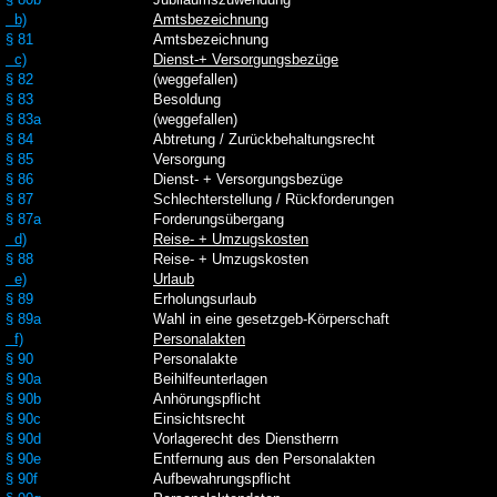
b)
Amtsbezeichnung
§ 81
Amtsbezeichnung
c)
Dienst-+ Versorgungsbezüge
§ 82
(weggefallen)
§ 83
Besoldung
§ 83a
(weggefallen)
§ 84
Abtretung / Zurückbehaltungsrecht
§ 85
Versorgung
§ 86
Dienst- + Versorgungsbezüge
§ 87
Schlechterstellung / Rückforderungen
§ 87a
Forderungsübergang
d)
Reise- + Umzugskosten
§ 88
Reise- + Umzugskosten
e)
Urlaub
§ 89
Erholungsurlaub
§ 89a
Wahl in eine gesetzgeb-Körperschaft
f)
Personalakten
§ 90
Personalakte
§ 90a
Beihilfeunterlagen
§ 90b
Anhörungspflicht
§ 90c
Einsichtsrecht
§ 90d
Vorlagerecht des Dienstherrn
§ 90e
Entfernung aus den Personalakten
§ 90f
Aufbewahrungspflicht