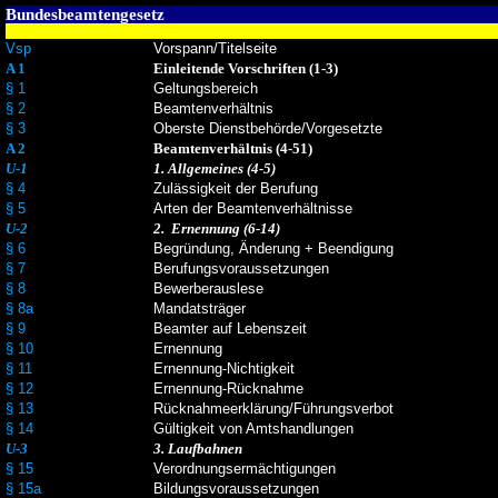
Bundesbeamtengesetz
Vsp
Vorspann/Titelseite
A 1
Einleitende Vorschriften (1-3)
§ 1
Geltungsbereich
§ 2
Beamtenverhältnis
§ 3
Oberste Dienstbehörde/Vorgesetzte
A 2
Beamtenverhältnis (4-51)
U-1
1. Allgemeines (4-5)
§ 4
Zulässigkeit der Berufung
§ 5
Arten der Beamtenverhältnisse
U-2
2. Ernennung (6-14)
§ 6
Begründung, Änderung + Beendigung
§ 7
Berufungsvoraussetzungen
§ 8
Bewerberauslese
§ 8a
Mandatsträger
§ 9
Beamter auf Lebenszeit
§ 10
Ernennung
§ 11
Ernennung-Nichtigkeit
§ 12
Ernennung-Rücknahme
§ 13
Rücknahmeerklärung/Führungsverbot
§ 14
Gültigkeit von Amtshandlungen
U-3
3. Laufbahnen
§ 15
Verordnungsermächtigungen
§ 15a
Bildungsvoraussetzungen