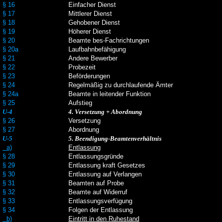
§ 16
Einfacher Dienst
§ 17
Mittlerer Dienst
§ 18
Gehobener Dienst
§ 19
Höherer Dienst
§ 20
Beamte bes-Fachrichtungen
§ 20a
Laufbahnbefähigung
§ 21
Andere Bewerber
§ 22
Probezeit
§ 23
Beförderungen
§ 24
Regelmäßig zu durchlaufende Ämter
§ 24a
Beamte in leitender Funktion
§ 25
Aufstieg
U-4
4. Versetzung + Abordnung
§ 26
Versetzung
§ 27
Abordnung
U-5
5. Beendigung-Beamtenverhältnis
a)
Entlassung
§ 28
Entlassungsgründe
§ 29
Entlassung kraft Gesetzes
§ 30
Entlassung auf Verlangen
§ 31
Beamten auf Probe
§ 32
Beamte auf Widerruf
§ 33
Entlassungsverfügung
§ 34
Folgen der Entlassung
b)
Eintritt in den Ruhestand