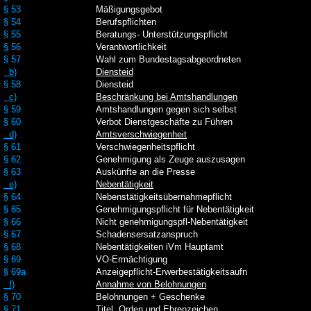
§ 53
Mäßigungsgebot
§ 54
Berufspflichten
§ 55
Beratungs- Unterstützungspflicht
§ 56
Verantwortlichkeit
§ 57
Wahl zum Bundestagsabgeordneten
b)
Diensteid
§ 58
Diensteid
c)
Beschränkung bei Amtshandlungen
§ 59
Amtshandlungen gegen sich selbst
§ 60
Verbot Dienstgeschäfte zu Führen
d)
Amtsverschwiegenheit
§ 61
Verschwiegenheitspflicht
§ 62
Genehmigung als Zeuge auszusagen
§ 63
Auskünfte an die Presse
e)
Nebentätigkeit
§ 64
Nebenstätigkeitsübernahmepflicht
§ 65
Genehmigungspflicht für Nebentätigkeit
§ 66
Nicht genehmigungspfl-Nebentätigkeit
§ 67
Schadensersatzanspruch
§ 68
Nebentätigkeiten iVm Hauptamt
§ 69
VO-Ermächtigung
§ 69a
Anzeigepflicht-Erwerbestätigkeitsaufn
f)
Annahme von Belohnungen
§ 70
Belohnungen + Geschenke
§ 71
Titel, Orden und Ehrenzeichen