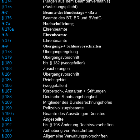
§ 174
(Klagen aus dem Beamtenverhältnis)
§ 175
(Zustellungspflicht)
A-7
Beamte des Bundestags + -Rats
§ 176
Beamte des BT, BR und BVerfG
A-7a
Hochschulleitung
§ 176a
Ehrenbeamte
A-8
Ehrenbeamte
§ 177
Ehrenbeamte
A-9
Übergangs-+ Schlussvorschriften
§ 178
Übergangsregelung
§ 179
Übergangsvorschrift
§ 180
bis § 182 (weggefallen)
§ 183
Zusicherungen
§ 184
Übergangsvorschrift
§ 185
Reichsgebiet
§ 186
(weggefallen)
§ 187
Körpersch-, Anstalten + Stiftungen
§ 188
Deutsche Staatsangehörigkeit
§ 189
Mitglieder des Bundesrechnungshofes
§ 190
Polizeivollzugsbeamte
§ 190a
Beamte des Auswärtigen Dienstes
§ 191
Angestellte
§ 192
bis § 198 Änderung-Rechtsvorschriften
§ 199
Aufhebung von Vorschriften
§ 200
Allgemeine Verwaltungsvorschriften