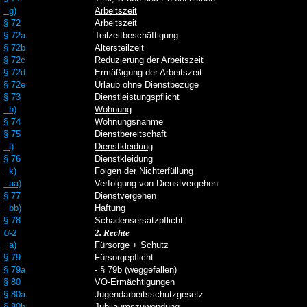
g)
Arbeitszeit
§ 72
Arbeitszeit
§ 72a
Teilzeitbeschäftigung
§ 72b
Altersteilzeit
§ 72c
Reduzierung der Arbeitszeit
§ 72d
Ermäßigung der Arbeitszeit
§ 72e
Urlaub ohne Dienstbezüge
§ 73
Dienstleistungspflicht
h)
Wohnung
§ 74
Wohnungsnahme
§ 75
Dienstbereitschaft
i)
Dienstkleidung
§ 76
Dienstkleidung
k)
Folgen der Nichterfüllung
aa)
Verfolgung von Dienstvergehen
§ 77
Dienstvergehen
bb)
Haftung
§ 78
Schadensersatzpflicht
U-2
2. Rechte
a)
Fürsorge + Schutz
§ 79
Fürsorgepflicht
§ 79a
- § 79b (weggefallen)
§ 80
VO-Ermächtigungen
§ 80a
Jugendarbeitsschutzgesetz
§ 80b
Jubiläumszuwendung