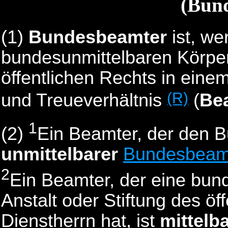
(Bun
(1)
Bundesbeamter
ist, we
bundesunmittelbaren Körpers
öffentlichen Rechts in einem
(R)
und Treueverhältnis
(
Be
1
(2)
Ein Beamter, der den B
unmittelbarer
Bundesbeam
2
Ein Beamter, der eine bun
Anstalt oder Stiftung des ö
Dienstherrn hat, ist
mittelb