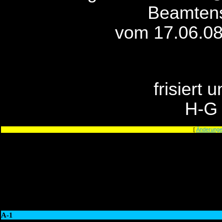
Beamtens
vom 17.06.08
frisiert 
H-G
[
Änderunge
A-1