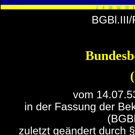
1
4
26
52
79
[
BGBl.III
Bundesb
vom 14.07.5
in der Fassung der B
(BGBl
zuletzt geändert durch 