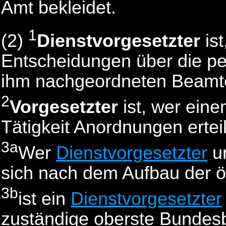
Amt bekleidet.
1
(2)
Dienstvorgesetzter
ist
Entscheidungen über die pe
ihm nachgeordneten Beamten
2
Vorgesetzter
ist, wer eine
Tätigkeit Anordnungen ertei
3a
Wer
Dienstvorgesetzter
u
sich nach dem Aufbau der öf
3b
ist ein
Dienstvorgesetzter
zuständige oberste Bundes