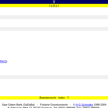
T
«
»
[
][
]
SRKG
)
)
Beamtenrecht - Index - T
Saar-Daten-Bank (SaDaBa) - Frisierte Gesetzestexte - ©
H-G Schmolke
1998-2004
K-Adenauer-Allee 13, 66740 Saarlouis, Tel: 06831-988099, Fax: 06831-988066,