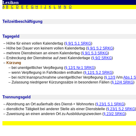
Lexikon
A
B
C
D
E
F
G
H
I
J
K
L
M
N
O
Teilzeitbeschäftigung
Tagegeld
– Höhe für einen vollen Kalendertag (
§ 9/1 S.1 SRKG
)
– Höhe bei Dauer von keinem vollen Kalendertag (
§ 9/1 S.2 SRKG
)
– mehrere Dienstreisen an einem Kalendertag (
§ 9/1 S.3 SRKG
)
– Erstreckung der Dienstreise auf zwei Kalendertage (
§ 9/2 SRKG
)
–
Kürzung
– bei unentgeltlicher Verpflegung (
§ 12/1 Nr.1 SRKG
)
– wenn Verpflegung in Fahrtkosten enthalten (
§ 12/1 S.2 SRKG
)
– bei nicht Inanspruchnahme unentgeltlicher Verpflegung (
§ 12/3
iVm
Abs.1 
– Zulassung niedrigerer Kürzungssätze in besonderen Fällen (
§ 12/4 SRKG
)
Trennungsgeld
– Abordnung an Ort außerhalb des Dienst-+ Wohnortes (
§ 23/1 S.1 SRKG
)
– dienstliche Tätigkeit bei anderer Stelle als einer Dienststelle (
§ 23/1 S.2 SRKG
– Zuweisung an einen anderen Ort zu Ausbildungszwecken (
§ 23/2 SRKG
)