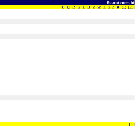
Beamtenrecht
‹
P
Q
R
S
T
U
V
W
X
Y
Z
#
(T)
[
]
›
[
]