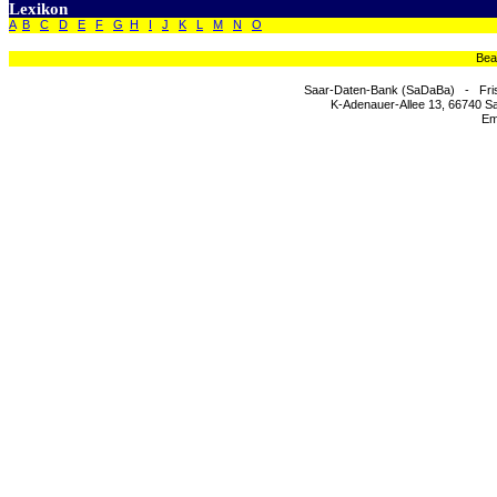
Lexikon
A
B
C
D
E
F
G
H
I
J
K
L
M
N
O
Bea
Saar-Daten-Bank (SaDaBa) - Fri
K-Adenauer-Allee 13, 66740 Sa
Em