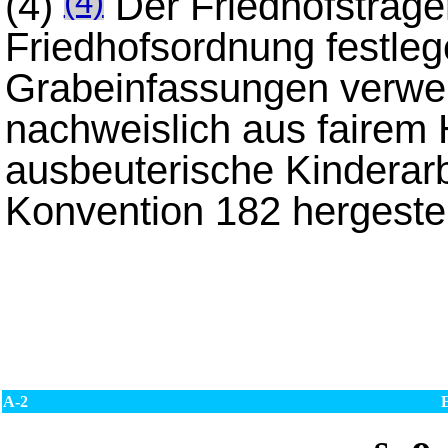
(4)
Der Friedhofsträge
(4)
Friedhofsordnung festleg
Grabeinfassungen verwen
nachweislich aus faire
ausbeuterische Kinderarb
Konvention 182 hergestell
A-2