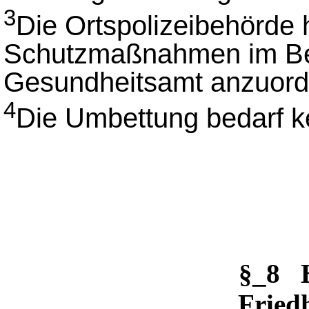
3
Die Ortspolizeibehörde 
Schutzmaßnahmen im B
Gesundheitsamt anzuord
4
Die Umbettung bedarf k
§_8 
Fried