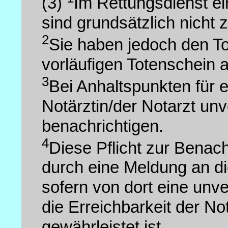
(3)
Im Rettungsdienst ei
sind grundsätzlich nicht 
2
Sie haben jedoch den To
vorläufigen Totenschein a
3
Bei Anhaltspunkten für e
Notärztin/der Notarzt unv
benachrichtigen.
4
Diese Pflicht zur Benach
durch eine Meldung an die
sofern von dort eine unv
die Erreichbarkeit der No
gewährleistet ist.