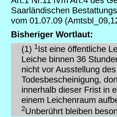
Art.1 Nr.11 iVm Art.4 des 
Saarländischen Bestattungs
vom 01.07.09 (Amtsbl_09,1
Bisheriger Wortlaut:
1
(1)
Ist eine öffentliche
Leiche binnen 36 Stunden
nicht vor Ausstellung de
Todesbescheinigung, dort
innerhalb dieser Frist in
einem Leichenraum aufbe
2
Unberührt bleiben beson