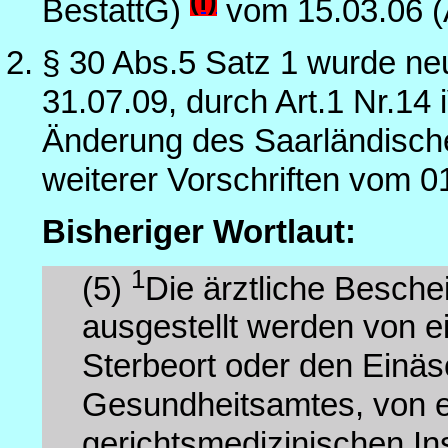
(f)
BestattG)
vom 15.03.06 (A
§ 30 Abs.5 Satz 1 wurde ne
31.07.09, durch Art.1 Nr.14
Änderung des Saarländisch
weiterer Vorschriften vom 0
Bisheriger Wortlaut:
1
(5)
Die ärztliche Besch
ausgestellt werden von ei
Sterbeort oder den Einä
Gesundheitsamtes, von ei
gerichtsmedizinischen In