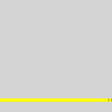
[
]
›