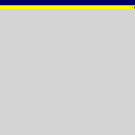
[
]
‹