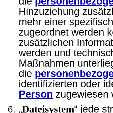
die
personenbezoge
Hinzuziehung zusätzl
mehr einer spezifisc
zugeordnet werden k
zusätzlichen Informa
werden und technisc
Maßnahmen unterlieg
die
personenbezoge
identifizierten oder i
Person
zugewiesen 
„
“ jede s
Dateisystem