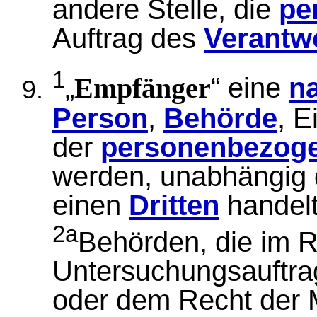
andere Stelle, die
pe
Auftrag des
Verantwo
1
„
“ eine
na
Empfänger
Person
,
Behörde
, E
der
personenbezog
werden, unabhängig d
einen
Dritten
handelt
2a
Behörden, die im 
Untersuchungsauftra
oder dem Recht der M