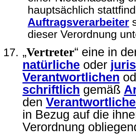
hauptsächlich stattfin
Auftragsverarbeiter
s
dieser Verordnung unte
„
“ eine in d
Vertreter
natürliche
oder
juri
Verantwortlichen
od
schriftlich
gemäß
Ar
den
Verantwortlich
in Bezug auf die ihne
Verordnung obliegende