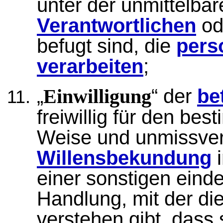
unter der unmittelba
Verantwortlichen
od
befugt sind, die
pers
verarbeiten
;
„
“ der
be
Einwilligung
freiwillig für den bes
Weise und unmissver
Willensbekundung
i
einer sonstigen eind
Handlung, mit der di
verstehen gibt, dass 