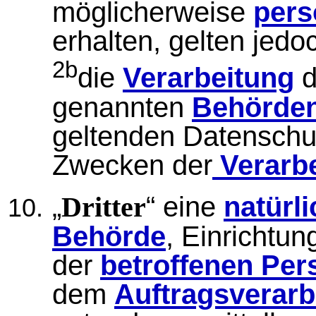
möglicherweise
pers
erhalten, gelten jedo
2b
die
Verarbeitung
d
genannten
Behörde
geltenden Datenschu
Zwecken der
Verarb
„
“ eine
natürl
Dritter
Behörde
, Einrichtun
der
betroffenen Per
dem
Auftragsverarb