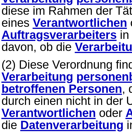
diese im Rahmen der Tät
eines
Verantwortlichen
Auftragsverarbeiters
in
davon, ob die
Verarbeit
(2) Diese Verordnung fi
Verarbeitung
personen
betroffenen Personen
, 
durch einen nicht in der
Verantwortlichen
oder
A
die
Datenverarbeitung
i