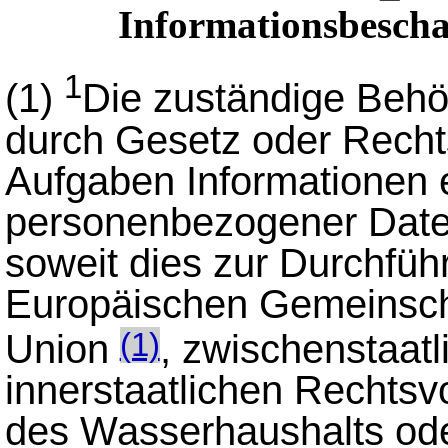
Informationsbescha
1
(1)
Die zuständige Behö
durch Gesetz oder Rech
Aufgaben Informationen e
personenbezogener Date
soweit dies zur Durchfü
Europäischen Gemeinsch
Union
, zwischenstaat
(1)
innerstaatlichen Rechtsv
des Wasserhaushalts od