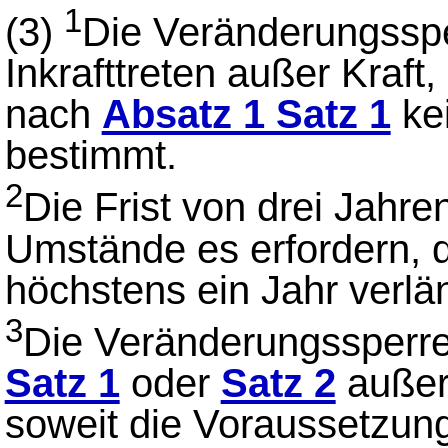
1
(3)
Die Veränderungssper
Inkrafttreten außer Kraft
nach
Absatz 1 Satz 1
kei
bestimmt.
2
Die Frist von drei Jahr
Umstände es erfordern,
höchstens ein Jahr verlä
3
Die Veränderungssperre 
Satz 1
oder
Satz 2
außer 
soweit die Voraussetzung