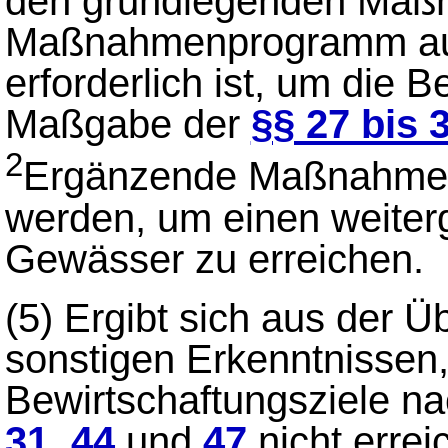
den grundlegenden Maß
Maßnahmenprogramm auf
erforderlich ist, um die 
Maßgabe der
§§ 27 bis 
2
Ergänzende Maßnahmen
werden, um einen weiter
Gewässer zu erreichen.
(5)
Ergibt sich aus der 
sonstigen Erkenntnissen,
Bewirtschaftungsziele 
31
,
44
und
47
nicht errei