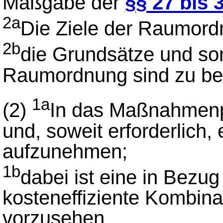
Maßgabe der
§§ 27 bis 
2a
Die Ziele der Raumord
2b
die Grundsätze und son
Raumordnung sind zu ber
1a
(2)
In das Maßnahmenp
und, soweit erforderlic
aufzunehmen;
1b
dabei ist eine in Bezu
kosteneffiziente Kombin
vorzusehen.