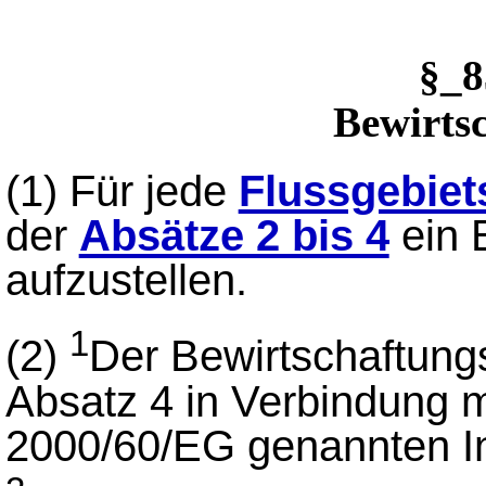
§_
Bewirts
(1)
Für jede
Flussgebiet
der
Absätze 2 bis 4
ein 
aufzustellen.
1
(2)
Der Bewirtschaftungs
Absatz 4 in Verbindung mi
2000/60/EG genannten In