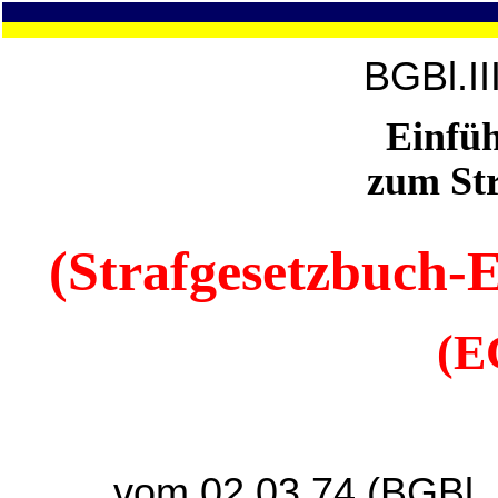
BGBl.II
Einfüh
zum Str
(Strafgesetzbuch-
(E
vom 02.03.74 (BGBl_I