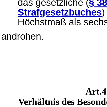
das gesetzliche (
§ 3
Strafgesetzbuches
)
Höchstmaß als sech
androhen.
Art.
Verhältnis des Besond