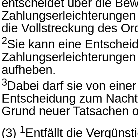
entscheidet über die Bew
Zahlungserleichterunge
die Vollstreckung des Or
2
Sie kann eine Entschei
Zahlungserleichterungen 
aufheben.
3
Dabei darf sie von ein
Entscheidung zum Nachte
Grund neuer Tatsachen o
1
(3)
Entfällt die Vergüns