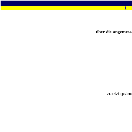
1
über die angemess
zuletzt geänd