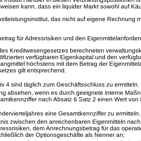
weisen kann, dass ein liquider Markt sowohl auf Käuf
stleistungsinstitut, das nicht auf eigene Rechnung
g für Adressrisiken und den Eigenmittelanforderu
 des Kreditwesengesetzes berechneten verwaltungsko
ierten verfügbaren Eigenkapital und den verfügbaren
rangmittel höchstens mit dem Betrag der Eigenmitte
etzes gilt entsprechend.
 4 sind täglich zum Geschäftsschluss zu ermitteln.
ttlung absehen, wenn es durch geeignete interne Ma
mtkennziffer nach Absatz 6 Satz 2 einen Wert von 8,
dervierteljahres eine Gesamtkennziffer zu ermitteln.
nis zwischen den anrechenbaren Eigenmitteln nach Sa
srisiken, dem Anrechnungsbetrag für das operati
hließlich der Optionsgeschäfte als Nenner an;