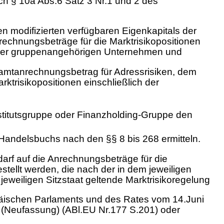
h § 10a Abs.6 Satz 3 Nr.1 und 2 des
en modifizierten verfügbaren Eigenkapitals der
rechnungsbeträge für die Marktrisikopositionen
aller gruppenangehörigen Unternehmen und
samtanrechnungsbetrag für Adressrisiken, dem
trisikopositionen einschließlich der
 Institutsgruppe oder Finanzholding-Gruppe den
Handelsbuchs nach den §§ 8 bis 268 ermitteln.
arf auf die Anrechnungsbeträge für die
ellt werden, die nach der in dem jeweiligen
jeweiligen Sitzstaat geltende Marktrisikoregelung
päischen Parlaments und des Rates vom 14.Juni
 (Neufassung) (ABl.EU Nr.177 S.201) oder