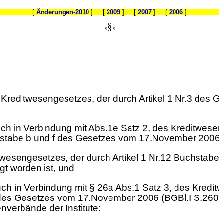
[
Änderungen-2010
] [
2009
] [
2007
] [
2006
]
§
§
§
 Kreditwesengesetzes, der durch Artikel 1 Nr.3 de
uch in Verbindung mit Abs.1e Satz 2, des Kreditwes
chstabe b und f des Gesetzes vom 17.November 2006
itwesengesetzes, der durch Artikel 1 Nr.12 Buchst
t worden ist, und
uch in Verbindung mit § 26a Abs.1 Satz 3, des Kred
35 des Gesetzes vom 17.November 2006 (BGBl.I S.26
verbände der Institute: