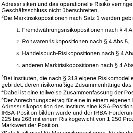
Adressrisiken und das operationelle Risiko verringer
Geschäftsschluss nicht überschreiten.
2
Die Marktrisikopositionen nach Satz 1 werden gebi
Fremdwährungsrisikopositionen nach § 4 A
Rohwarenrisikopositionen nach § 4 Abs.5,
Handelsbuch-Risikopositionen nach § 4 Ab
anderen Marktrisikopositionen nach § 4 Abs
3
Bei Instituten, die nach § 313 eigene Risikomodel
gebildet, deren risikomäßige Zusammenhänge das In
4
Dabei ist eine teilweise Zusammenfassung der Posi
5
Der Anrechnungsbetrag für eine in einem eigenen R
Adressrisikoposition des Instituts eine KSA-Positio
IRBA-Position bilden würde und der IRBA-Forderung
225 bis 268 mit einem Risikogewicht von 1 250 Pro
Marktwert der Position.
6
Satz 5 gilt nicht für Marktrisikopositionen, für die 