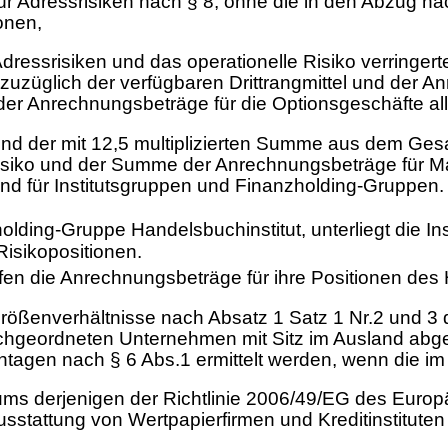
Adressrisiken nach § 8, ohne die in den Abzug nac
onen,
ressrisiken und das operationelle Risiko verringert
zuzüglich der verfügbaren Drittrangmittel und der An
1 der Anrechnungsbeträge für die Optionsgeschäfte 
und der mit 12,5 multiplizierten Summe aus dem Ge
isiko und der Summe der Anrechnungsbeträge für Mark
end für Institutsgruppen und Finanzholding-Gruppen.
nzholding-Gruppe Handelsbuchinstitut, unterliegt die
isikopositionen.
en die Anrechnungsbeträge für ihre Positionen des 
rößenverhältnisse nach Absatz 1 Satz 1 Nr.2 und 3 d
chgeordneten Unternehmen mit Sitz im Ausland abgest
htagen nach § 6 Abs.1 ermittelt werden, wenn die im 
ums derjenigen der Richtlinie 2006/49/EG des Euro
stattung von Wertpapierfirmen und Kreditinstituten