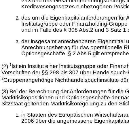
293 und des Gesamtanrechnungsbetrags für 
Kreditwesengesetzes einbezogenen Positi
des um die Eigenkapitalanforderungen für Ad
Institutsgruppe oder Finanzholding-Gruppe 
und im Falle des § 308 Abs.2 und 3 Satz 
der insgesamt anrechenbaren Eigenmittel 
Anrechnungsbetrag für das operationelle R
Optionsgeschäfte. § 2 Abs.5 gilt entsprech
1
(2)
Ist ein Institut einer Institutsgruppe oder Fina
Vorschriften der §§ 298 bis 307 über Handelsbuch-R
2
Gruppenangehörige Nichthandelsbuchinstitute dürf
(3)
Bei der Berechnung der Anforderungen für die G
Marktrisikopositionen und Optionsgeschäfte der na
Sitzstaat geltenden Marktrisikoregelung zu den Stic
in Staaten des Europäischen Wirtschaftsra
2006 über die angemessene Eigenkapitalaus