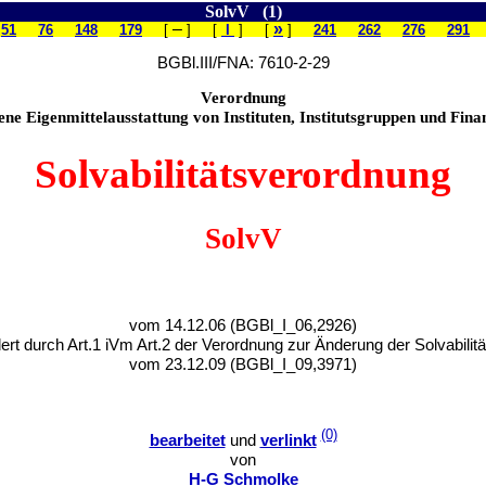
SolvV (1)
–
»
51
76
148
179
[
] [
I
] [
]
241
262
276
291
BGBl.III/FNA: 7610-2-29
Verordnung
ene Eigenmittelausstattung von Instituten, Institutsgruppen und Fin
Solvabilitätsverordnung
SolvV
vom 14.12.06 (BGBl_I_06,2926)
ert durch Art.1 iVm Art.2 der Verordnung zur Änderung der Solvabili
vom 23.12.09 (BGBl_I_09,3971)
(0)
bearbeitet
und
verlinkt
von
H-G Schmolke