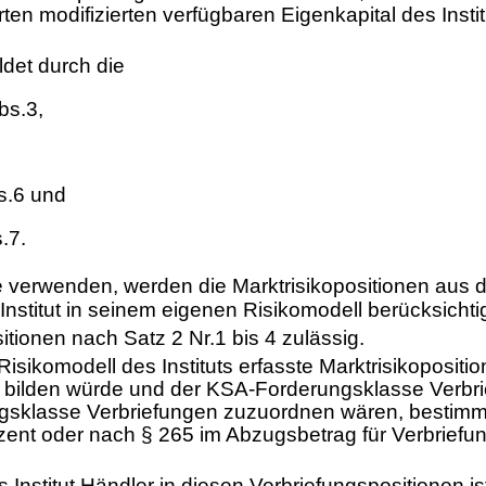
ten modifizierten verfügbaren Eigenkapital des Instit
ldet durch die
bs.3,
s.6 und
.7.
le verwenden, werden die Marktrisikopositionen aus d
stitut in seinem eigenen Risikomodell berücksichtig
tionen nach Satz 2 Nr.1 bis 4 zulässig.
isikomodell des Instituts erfasste Marktrisikoposit
n bilden würde und der KSA-Forderungsklasse Verbrie
sklasse Verbriefungen zuzuordnen wären, bestimmt s
zent oder nach § 265 im Abzugsbetrag für Verbriefun
das Institut Händler in diesen Verbriefungspositionen 