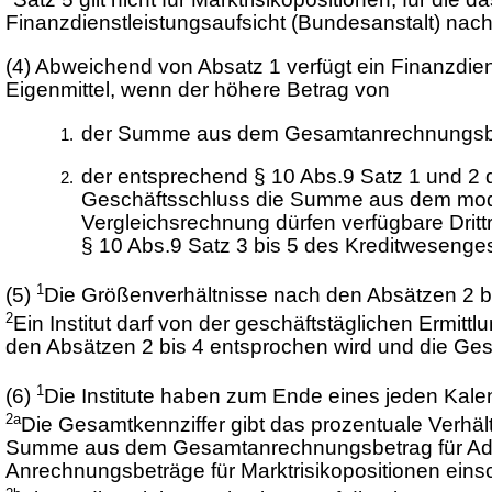
Finanzdienstleistungsaufsicht (Bundesanstalt) nach
(4)
Abweichend von Absatz 1 verfügt ein Finanzdien
Eigenmittel, wenn der höhere Betrag von
der Summe aus dem Gesamtanrechnungsbetra
der entsprechend § 10 Abs.9 Satz 1 und 2
Geschäftsschluss die Summe aus dem modifiz
Vergleichsrechnung dürfen verfügbare Dritt
§ 10 Abs.9 Satz 3 bis 5 des Kreditwesenges
1
(5)
Die Größenverhältnisse nach den Absätzen 2 bis
2
Ein Institut darf von der geschäftstäglichen Ermi
den Absätzen 2 bis 4 entsprochen wird und die Gesa
1
(6)
Die Institute haben zum Ende eines jeden Kalen
2a
Die Gesamtkennziffer gibt das prozentuale Verhält
Summe aus dem Gesamtanrechnungsbetrag für Adres
Anrechnungsbeträge für Marktrisikopositionen einsc