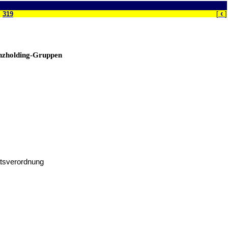
‹
319
[
]
anzholding-Gruppen
tätsverordnung