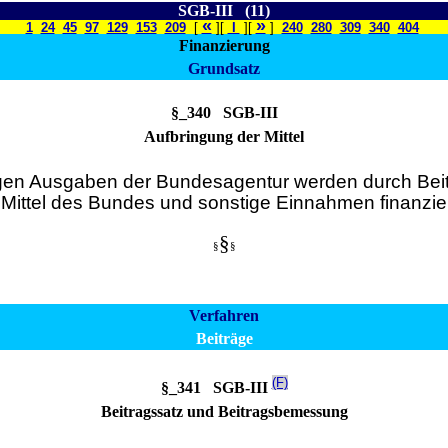
SGB-III (11)
«
»
1
24
45
97
129
153
209
[
][
I
][
]
240
280
309
340
404
Finanzierung
Grundsatz
§_340 SGB-III
Aufbringung der Mittel
igen Ausgaben der Bundesagentur werden durch Beitr
, Mittel des Bundes und sonstige Einnahmen finanzier
§
§
§
Verfahren
Beiträge
(F)
§_341 SGB-III
Beitragssatz und Beitragsbemessung