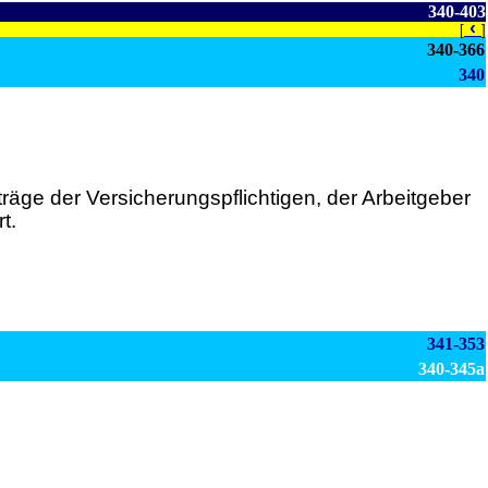
340-403
‹
[
]
340-366
340
äge der Versicherungspflichtigen, der Arbeitgeber
t.
341-353
340-345a