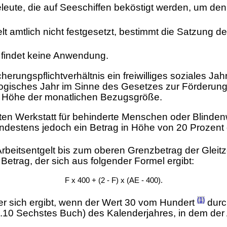
eleute, die auf Seeschiffen beköstigt werden, um den
elt amtlich nicht festgesetzt, bestimmt die Satzung d
t findet keine Anwendung.
herungspflichtverhältnis ein freiwilliges soziales J
kologisches Jahr im Sinne des Gesetzes zur Förderung e
 in Höhe der monatlichen Bezugsgröße.
n Werkstatt für behinderte Menschen oder Blindenwerk
 mindestens jedoch ein Betrag in Höhe von 20 Proze
rbeitsentgelt bis zum oberen Grenzbetrag der Gleitz
 Betrag, der sich aus folgender Formel ergibt:
F x 400 + (2 - F) x (AE - 400).
(1)
der sich ergibt, wenn der Wert 30 vom Hundert
durc
10 Sechstes Buch) des Kalenderjahres, in dem der A