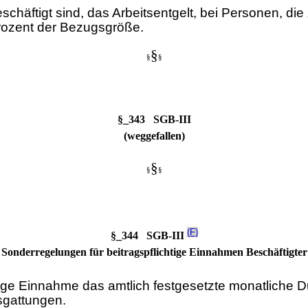
schäftigt sind, das Arbeitsentgelt, bei Personen, die
Prozent der Bezugsgröße.
§
§
§
§_343 SGB-III
(weggefallen)
§
§
§
(F)
§_344 SGB-III
Sonderregelungen für beitragspflichtige Einnahmen Beschäftigter
ichtige Einnahme das amtlich festgesetzte monatliche
sgattungen.