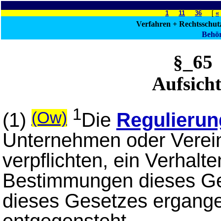
1
11
36
[
«
Verfahren + Rechtsschut
Behör
§_6
Aufsic
1
(1)
Die
Regulieru
(Ow)
Unternehmen oder Verei
verpflichten, ein Verhalt
Bestimmungen dieses Ge
dieses Gesetzes ergange