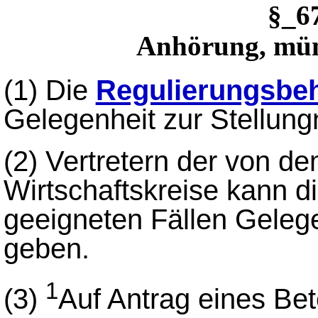
§_
Anhörung, mün
(1)
Die
Regulierungsbe
Gelegenheit zur Stellun
(2)
Vertretern der von de
Wirtschaftskreise kann d
geeigneten Fällen Geleg
geben.
1
(3)
Auf Antrag eines Be