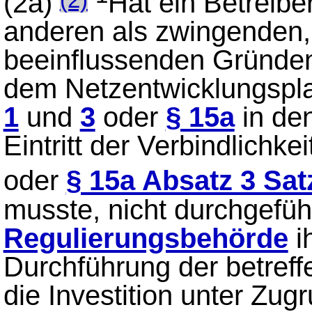
(2a)
Hat ein Betreibe
(2)
anderen als zwingenden, 
beeinflussenden Gründen 
dem Netzentwicklungspl
1
und
3
oder
§ 15a
in den
Eintritt der Verbindlichke
oder
§ 15a Absatz 3 Sat
musste, nicht durchgeführ
Regulierungsbehörde
i
Durchführung der betreffe
die Investition unter Zu