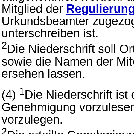
Mitglied der
Regulierun
Urkundsbeamter zugezoge
unterschreiben ist.
2
Die Niederschrift soll O
sowie die Namen der Mit
ersehen lassen.
1
(4)
Die Niederschrift is
Genehmigung vorzulesen 
vorzulegen.
2