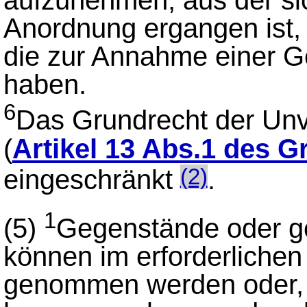
aufzunehmen, aus der sich
Anordnung ergangen ist,
die zur Annahme einer G
haben.
6
Das Grundrecht der Unv
(
Artikel 13 Abs.1 des 
eingeschränkt
.
(2)
1
(5)
Gegenstände oder ge
können im erforderliche
genommen werden oder, we