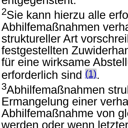
entgegensteht.
2
Sie kann hierzu alle erf
Abhilfemaßnahmen verhal
struktureller Art vorschr
festgestellten Zuwiderha
für eine wirksame Abste
erforderlich sind
.
(1)
3
Abhilfemaßnahmen strukt
Ermangelung einer verhal
Abhilfemaßnahme von gle
werden oder wenn letzter