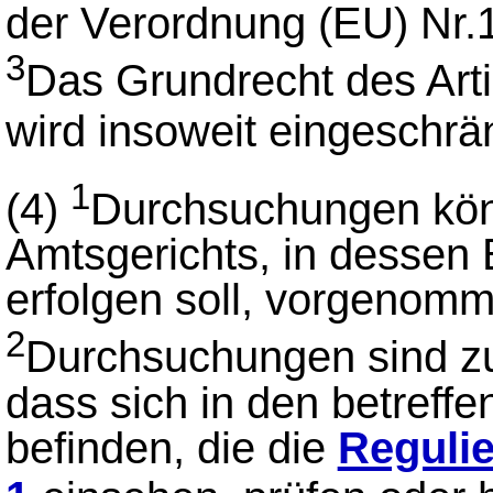
der Verordnung (EU) Nr.
3
Das Grundrecht des Art
wird insoweit eingeschrä
1
(4)
Durchsuchungen kön
Amtsgerichts, in dessen
erfolgen soll, vorgenom
2
Durchsuchungen sind zu
dass sich in den betref
befinden, die die
Reguli