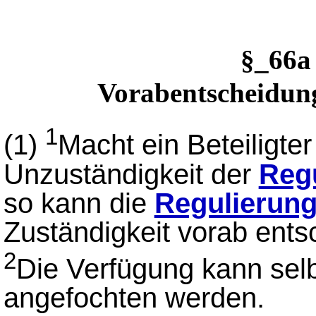
§_66
Vorabentscheidun
1
(1)
Macht ein Beteiligter
Unzuständigkeit der
Reg
so kann die
Regulierun
Zuständigkeit vorab ents
2
Die Verfügung kann sel
angefochten werden.