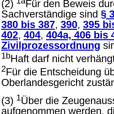
1a
(2)
Für den Beweis du
Sachverständige sind
§ 
380 bis 387
,
390
,
395 bi
402
,
404
,
404a,
406 bis 
Zivilprozessordnung
si
1b
Haft darf nicht verhäng
2
Für die Entscheidung üb
Oberlandesgericht zustän
1
(3)
Über die Zeugenaussa
aufgenommen werden, di