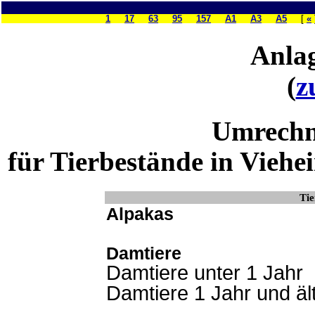
1
17
63
95
157
A1
A3
A5
[
«
Anla
(
z
Umrechn
für Tierbestände in Viehe
Tie
Alpakas
Damtiere
Damtiere unter 1 Jahr
Damtiere 1 Jahr und äl