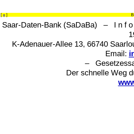
[
«
]
B
Saar-Daten-Bank (SaDaBa) – I n f o 
1
K-Adenauer-Allee 13, 66740 Saarlou
Email:
i
– Gesetzes
Der schnelle Weg d
www