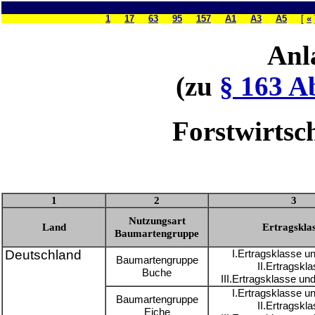
1
17
63
95
157
A1
A3
A5
[
«
Anl
(zu
§ 163 A
Forstwirtsc
1
2
3
Nutzungsart
Land
Ertragskla
Baumartengruppe
Deutschland
I.Ertragsklasse u
Baumartengruppe
II.Ertragskl
Buche
III.Ertragsklasse un
I.Ertragsklasse u
Baumartengruppe
II.Ertragskl
Eiche