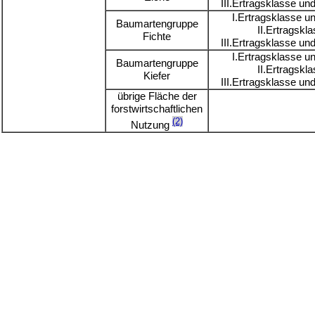
III.Ertragsklasse un
I.Ertragsklasse u
Baumartengruppe
II.Ertragskl
Fichte
III.Ertragsklasse un
I.Ertragsklasse u
Baumartengruppe
II.Ertragskl
Kiefer
III.Ertragsklasse un
übrige Fläche der
forstwirtschaftlichen
(2)
Nutzung