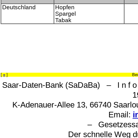
Deutschland
Hopfen
Spargel
Tabak
[
«
]
Be
Saar-Daten-Bank (SaDaBa) – I n f o 
1
K-Adenauer-Allee 13, 66740 Saarlou
Email:
i
– Gesetzes
Der schnelle Weg d