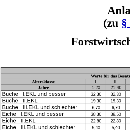
Anl
(zu
§
Forstwirtsc
Werte für das Besatz
Altersklasse
I.
II.
Jahre
1-20
21-40
Buche I.EKL und besser
32,30
32,30
Buche II.EKL
19,30
19,30
Buche III.EKL und schlechter
6,70
6,70
Eiche I.EKL und besser
38,30
38,50
Eiche II.EKL
22,80
22,80
Eiche III.EKL und schlechter
5,40
5,40