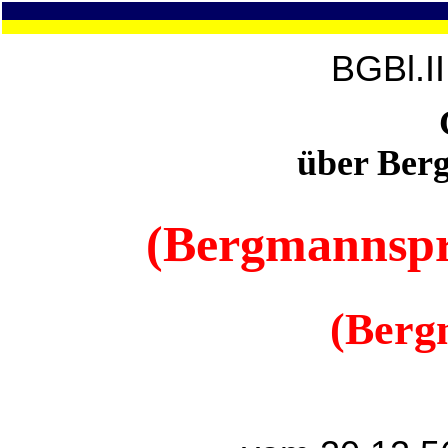
BGBl.I
über Ber
(Bergmannspr
(Ber