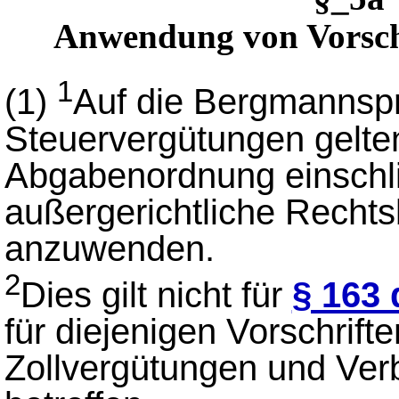
Anwendung von Vorsch
1
(1)
Auf die Bergmannspr
Steuervergütungen gelten
Abgabenordnung einschlie
außergerichtliche Recht
anzuwenden.
2
Dies gilt nicht für
§ 163
für diejenigen Vorschriften
Zollvergütungen und Ver