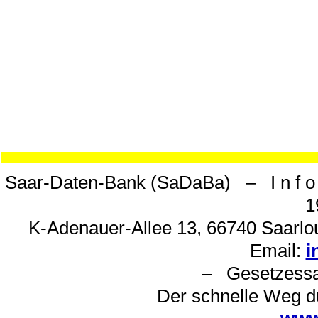
Saar-Daten-Bank (SaDaBa) – I n f o 
1
K-Adenauer-Allee 13, 66740 Saarlou
Email:
i
– Gesetzes
Der schnelle Weg d