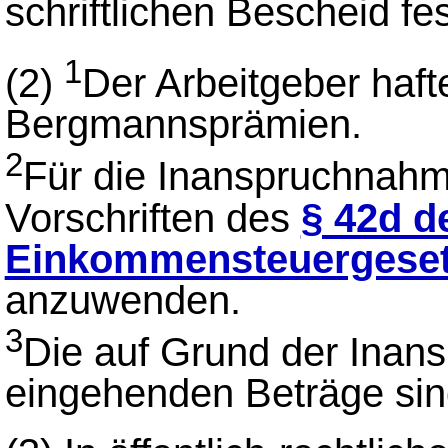
schriftlichen Bescheid fest
1
(2)
Der Arbeitgeber haft
Bergmannsprämien.
2
Für die Inanspruchnahme
Vorschriften des
§ 42d d
Einkommensteuergese
anzuwenden.
3
Die auf Grund der Inan
eingehenden Beträge si