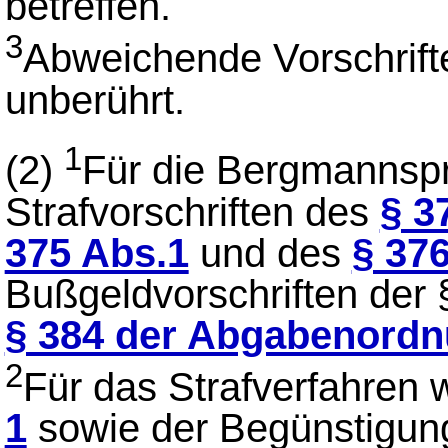
betreffen.
3
Abweichende Vorschrift
unberührt.
1
(2)
Für die Bergmannspr
Strafvorschriften des
§ 3
375 Abs.1
und des
§ 37
Bußgeldvorschriften der
§ 384 der Abgabenord
2
Für das Strafverfahren 
1
sowie der Begünstigung