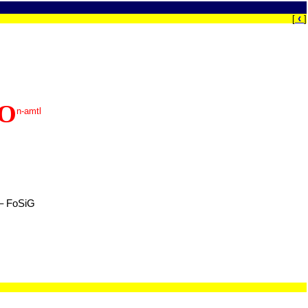
‹
[
]
VO
n-amtl
 – FoSiG