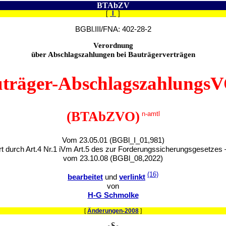
BTAbZV
[
I
]
BGBl.III/FNA: 402-28-2
Verordnung
über Abschlagszahlungen bei Bauträgerverträgen
träger-Abschlagszahlungs
(BTAbZVO)
n-amtl
Vom 23.05.01 (BGBl_I_01,981)
t durch Art.4 Nr.1 iVm Art.5 des zur Forderungssicherungsgesetzes
vom 23.10.08 (BGBl_08,2022)
(16)
bearbeitet
und
verlinkt
von
H-G Schmolke
[
Änderungen-2008
]
§