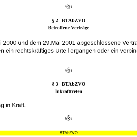
§
§
§
§ 2 BTAbZVO
Betroffene Verträge
ai 2000 und dem 29.Mai 2001 abgeschlossene Vert
ien ein rechtskräftiges Urteil ergangen oder ein ve
§
§
§
§ 3 BTAbZVO
Inkrafttreten
 in Kraft.
§
§
§
BTAbZVO