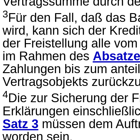
Vertragssumme durch de
3
Für den Fall, daß das B
wird, kann sich der Kredi
der Freistellung alle vo
im Rahmen des
Absatze
Zahlungen bis zum antei
Vertragsobjekts zurückz
4
Die zur Sicherung der Fr
Erklärungen einschließli
Satz 3
müssen dem Auftr
worden sein.