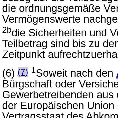
die ordnungsgemäße Ve
Vermögenswerte nachgew
2b
die Sicherheiten und V
Teilbetrag sind bis zu d
Zeitpunkt aufrechtzuerha
1
(7)
(6)
Soweit nach den
Bürgschaft oder Versicher
Gewerbetreibenden aus e
der Europäischen Union
Vertragsstaat des Abko