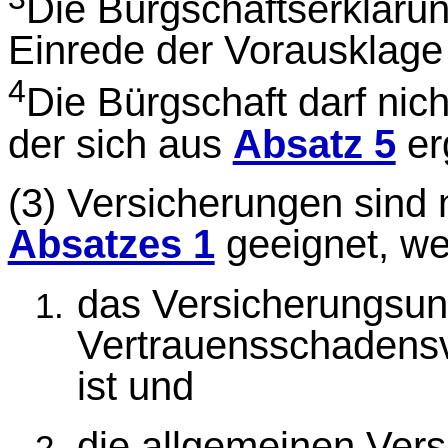
Die Bürgschaftserklärun
Einrede der Vorausklage 
4
Die Bürgschaft darf nic
der sich aus
Absatz 5
erg
(3)
Versicherungen sind 
Absatzes 1
geeignet, w
das Versicherungsun
Vertrauensschadensv
ist und
die allgemeinen Ver