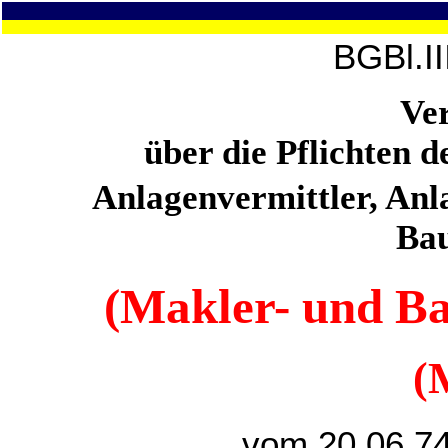
BGBl.I
Ve
über die Pflichten 
Anlagenvermittler, Anl
Bau
(Makler- und B
(
vom 20.06.74