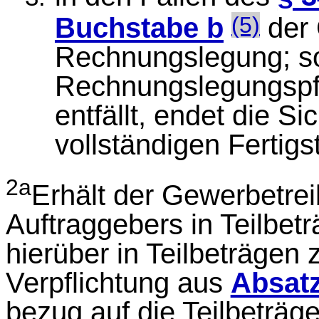
(5)
Buchstabe b
der 
Rechnungslegung; so
Rechnungslegungspf
entfällt, endet die Si
vollständigen Fertig
2a
Erhält der Gewerbetr
Auftraggebers in Teilbetr
hierüber in Teilbeträgen 
Verpflichtung aus
Absatz
bezug auf die Teilbeträg