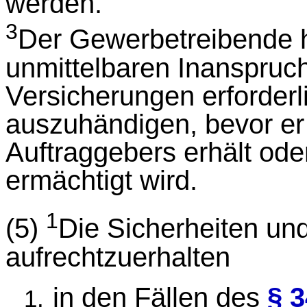
werden.
3
Der Gewerbetreibende h
unmittelbaren Inanspruc
Versicherungen erforder
auszuhändigen, bevor e
Auftraggebers erhält od
ermächtigt wird.
1
(5)
Die Sicherheiten un
aufrechtzuerhalten
in den Fällen des
§ 