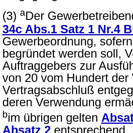
a
(3)
Der Gewerbetreibend
34c Abs.1 Satz 1 Nr.4 
Gewerbeordnung, sofern 
begründet werden soll,
Auftraggebers zur Ausfü
von 20 vom Hundert der
Vertragsabschluß entge
deren Verwendung ermäc
b
im übrigen gelten
Absat
Absatz 2
entsprechend.