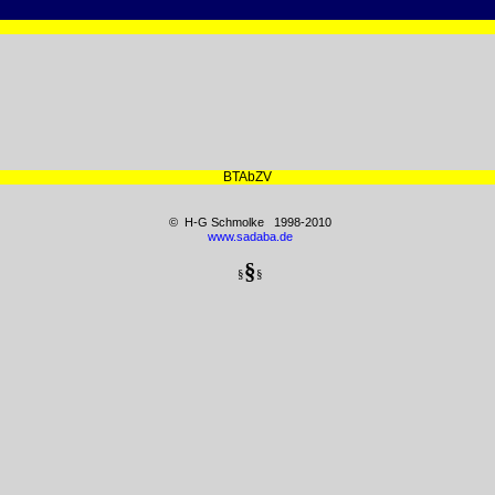
BTAbZV
© H-G Schmolke 1998-2010
www.sadaba.de
§
§
§