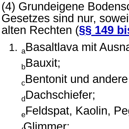
(4)
Grundeigene Bodensc
Gesetzes sind nur, sowei
alten Rechten (
§§ 149 bi
Basaltlava mit Aus
a
Bauxit;
b
Bentonit und andere 
c
Dachschiefer;
d
Feldspat, Kaolin, P
e
Glimmer;