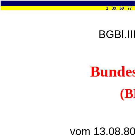
1
39
69
77
BGBl.II
Bundes
(B
vom 13.08.80