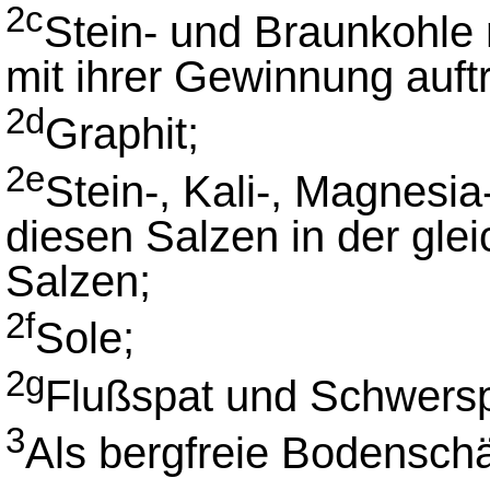
2c
Stein- und Braunkohl
mit ihrer Gewinnung auf
2d
Graphit;
2e
Stein-, Kali-, Magnesi
diesen Salzen in der gle
Salzen;
2f
Sole;
2g
Flußspat und Schwersp
3
Als bergfreie Bodenschä