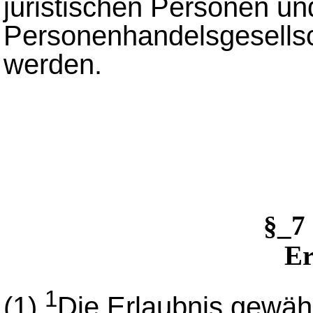
juristischen Personen un
Personenhandelsgesellsch
werden.
§_7
Er
1
(1)
Die Erlaubnis gewähr