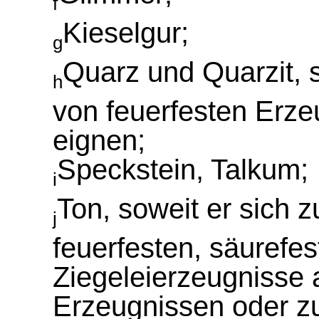
f
Kieselgur;
g
Quarz und Quarzit, s
h
von feuerfesten Erze
eignen;
Speckstein, Talkum;
i
Ton, soweit er sich z
j
feuerfesten, säurefes
Ziegeleierzeugnisse
Erzeugnissen oder z