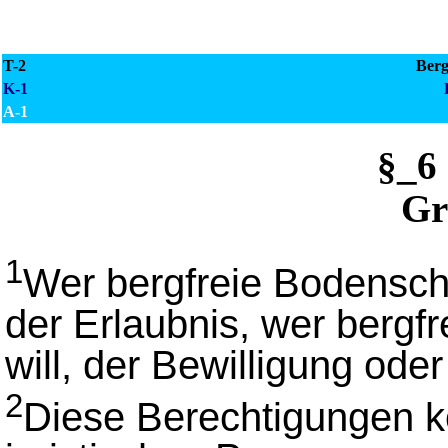
T-2
Berg
K-1
A-1
§_6
Gr
1
Wer bergfreie Bodenschä
der Erlaubnis, wer berg
will, der Bewilligung od
2
Diese Berechtigungen k