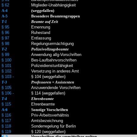
§ 62
Mtglieder-Unabhängigkeit
A-4
(weggefallen)
A-5
Besondere Beamtengruppen
T-1
Beamte auf Zeit
§ 95
Ernennung
§ 96
Ruhestand
§ 97
Entlassung
§ 98
Regelungsermächtigung
T-2
Polizeivollzugsbeamte
§ 99
Anwendung allg-Vorschriften
§ 100
Bes-Laufbahnvorschriften
§ 101
Polizeidienstunfähigkeit
§ 102
Versetzung in anderes Amt
§ 103 -
§ 104 (weggefallen)
T-3
Professoren + Assistenten
§ 105
Anzuwendende Vorschriften
§ 106 -
§ 114 (weggefallen)
T-4
Ehrenbeamte
§ 115
Ehrenbeamte
A-6
Sonstige Vorschriften
§ 116
Priv-Arbeitsverhältnis
§ 117
Amtsbezeichnung
§ 118
Sonderregelung für Berlin
§ 119
§ 120 (weggefallen)
K-2
Vorschriften die unmittelbar gelten