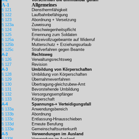
A-1
Allgemeines
§ 121
Dienstherrnfähigkeit
§ 122
Laufbahnbefähigung
§ 123
Abordnung + Versetzung
§ 123a
Zuweisung
§ 124
Verschwiegenheitspflicht
§ 125
Ernennung zum Soldaten
§ 125a
Polizeivollzugebeamte auf Widerruf
§ 125b
Mutterschutz + Erziehungsurlaub
§ 125c
Strafverfahren gegen Beamte
A-2
Rechtsweg
§ 126
Verwaltungsrechtsweg
§ 127
Revision
A-3
Umbildung von Körperschaften
§ 128
Umbildung von Körperschaften
§ 129
Übernahmeverrfahren
§ 130
Übertragung-gleichzubew-Amt
§ 131
Bevorstehende Umbildung
§ 132
Versorgungsempfänger
§ 133
Körperschaft
A-4
Spannungs-+ Verteidigungsfall
§ 133a
Anwendungsbereich
§ 133b
Abordnung
§ 133c
Entlassung-Hinausschieben
§ 133d
Erneute Berufung
§ 133e
Gemeinschaftsunterkunft
A-5
Verwendungen im Ausland
§ 133f
Verwendung im Ausland