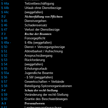
§ 44a
Teilzeitbeschäftigung
§ 44b
Urlaub ohne Dienstbezüge
§ 44c
(weggefallen)
T-2
Nichterfüllung von Pflichten
§ 45
Dienstvergehen
§ 46
Schadensersatz
§ 47
Verlust der Dienstbezüge
T 3
Rechte der Beamten
§ 48
Fürsorgepflicht
§ 48a -
§ 49a (weggefallen)
§ 50
Dienst-+ Versorgungsbezüge
§ 51
Abtretbarkeit / Aufrechnung
§ 52
Anspruchsübergang
§ 53
Rückforderung
§ 54
(weggefallen)
§ 55
Erholungsurlaub
§ 55a
Jugendliche Beamte
§ 56
- § 56f (weggefallen)
§ 57
Gewerkschaften + Verbände
§ 58
Beteiligung-Spitzenorganisationen
T-4
Schutz der rechl-Stellung
§ 59
Veränderung der rechtl-Stellung
§ 60
Grantie des Beschwerdeweges
A-3
Personalwesen
§ 61
Landespersonalausschuss