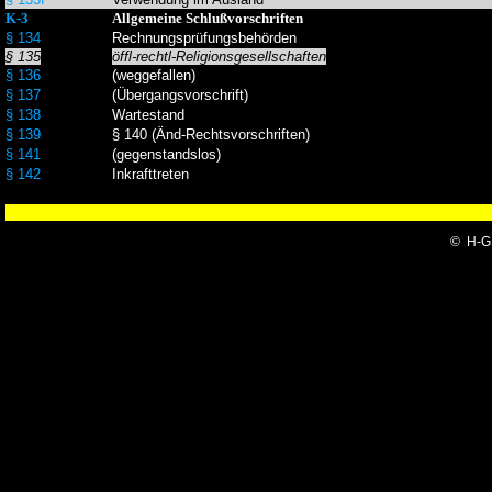
K-3
Allgemeine Schlußvorschriften
§ 134
Rechnungsprüfungsbehörden
§ 135
öffl-rechtl-Religionsgesellschaften
§ 136
(weggefallen)
§ 137
(Übergangsvorschrift)
§ 138
Wartestand
§ 139
§ 140 (Änd-Rechtsvorschriften)
§ 141
(gegenstandslos)
§ 142
Inkrafttreten
© H-G