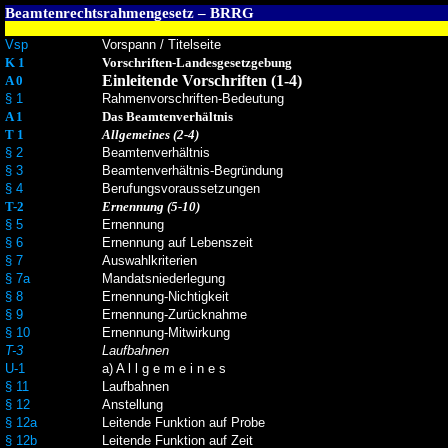
Beamtenrechtsrahmengesetz – BRRG
Vsp
Vorspann / Titelseite
K 1
Vorschriften-Landesgesetzgebung
Einleitende Vorschriften (1-4)
A 0
§ 1
Rahmenvorschriften-Bedeutung
A 1
Das Beamtenverhältnis
T 1
Allgemeines (2-4)
§ 2
Beamtenverhältnis
§ 3
Beamtenverhältnis-Begründung
§ 4
Berufungsvoraussetzungen
T-2
Ernennung (5-10)
§ 5
Ernennung
§ 6
Ernennung auf Lebenszeit
§ 7
Auswahlkriterien
§ 7a
Mandatsniederlegung
§ 8
Ernennung-Nichtigkeit
§ 9
Ernennung-Zurücknahme
§ 10
Ernennung-Mitwirkung
T-3
Laufbahnen
U-1
a) A l l g e m e i n e s
§ 11
Laufbahnen
§ 12
Anstellung
§ 12a
Leitende Funktion auf Probe
§ 12b
Leitende Funktion auf Zeit