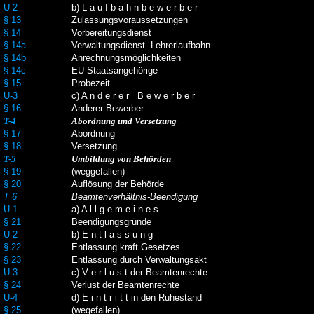
U-2
b) L a u f b a h n b e w e r b e r
§ 13
Zulassungsvoraussetzungen
§ 14
Vorbereitungsdienst
§ 14a
Verwaltungsdienst- Lehrerlaufbahn
§ 14b
Anrechnungsmöglichkeiten
§ 14c
EU-Staatsangehörige
§ 15
Probezeit
U-3
c) A n d e r e r B e w e r b e r
§ 16
Anderer Bewerber
T-4
Abordnung und Versetzung
§ 17
Abordnung
§ 18
Versetzung
T-5
Umbildung von Behörden
§ 19
(weggefallen)
§ 20
Auflösung der Behörde
T 6
Beamtenverhältnis-Beendigung
U-1
a) A l l g e m e i n e s
§ 21
Beendigungsgründe
U-2
b) E n t l a s s u n g
§ 22
Entlassung kraft Gesetzes
§ 23
Entlassung durch Verwaltungsakt
U-3
c) V e r l u s t der Beamtenrechte
§ 24
Verlust der Beamtenrechte
U-4
d) E i n t r i t t in den Ruhestand
§ 25
(wegefallen)