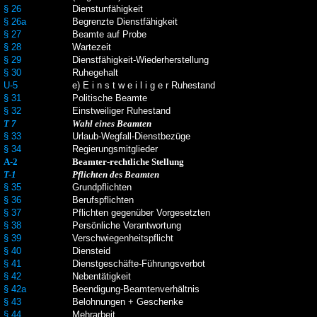
§ 26
Dienstunfähigkeit
§ 26a
Begrenzte Dienstfähigkeit
§ 27
Beamte auf Probe
§ 28
Wartezeit
§ 29
Dienstfähigkeit-Wiederherstellung
§ 30
Ruhegehalt
U-5
e) E i n s t w e i l i g e r Ruhestand
§ 31
Politische Beamte
§ 32
Einstweiliger Ruhestand
T 7
Wahl eines Beamten
§ 33
Urlaub-Wegfall-Dienstbezüge
§ 34
Regierungsmitglieder
A-2
Beamter-rechtliche Stellung
T-1
Pflichten des Beamten
§ 35
Grundpflichten
§ 36
Berufspflichten
§ 37
Pflichten gegenüber Vorgesetzten
§ 38
Persönliche Verantwortung
§ 39
Verschwiegenheitspflicht
§ 40
Diensteid
§ 41
Dienstgeschäfte-Führungsverbot
§ 42
Nebentätigkeit
§ 42a
Beendigung-Beamtenverhältnis
§ 43
Belohnungen + Geschenke
§ 44
Mehrarbeit