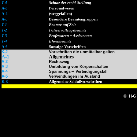
T-4
Schutz der rechl-Stellung
A-3
Personalwesen
A-4
(weggefallen)
A-5
Besondere Beamtengruppen
T-1
Beamte auf Zeit
T-2
Polizeivollzugsbeamte
T-3
Professoren + Assistenten
T-4
Ehrenbeamte
A-6
Sonstige Vorschriften
K-2
Vorschriften die unmittelbar gelten
A-1
Allgemeines
A-2
Rechtsweg
A-3
Umbildung von Körperschaften
A-4
Spannungs-+ Verteidigungsfall
A-5
Verwendungen im Ausland
K-3
Allgemeine Schlußvorschriften
© H-G 