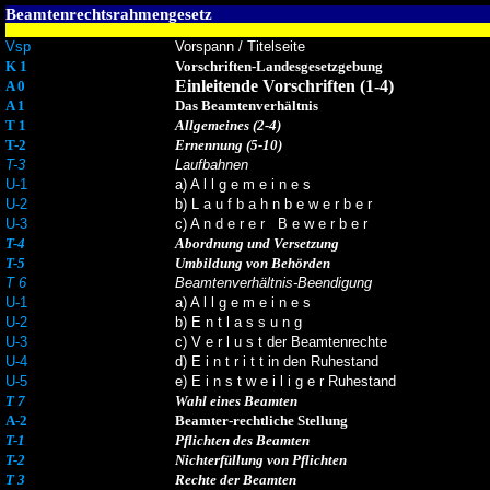
Beamtenrechtsrahmengesetz
Vsp
Vorspann / Titelseite
K 1
Vorschriften-Landesgesetzgebung
Einleitende Vorschriften (1-4)
A 0
A 1
Das Beamtenverhältnis
T 1
Allgemeines (2-4)
T-2
Ernennung (5-10)
T-3
Laufbahnen
U-1
a) A l l g e m e i n e s
U-2
b) L a u f b a h n b e w e r b e r
U-3
c) A n d e r e r B e w e r b e r
T-4
Abordnung und Versetzung
T-5
Umbildung von Behörden
T 6
Beamtenverhältnis-Beendigung
U-1
a) A l l g e m e i n e s
U-2
b) E n t l a s s u n g
U-3
c) V e r l u s t der Beamtenrechte
U-4
d) E i n t r i t t in den Ruhestand
U-5
e) E i n s t w e i l i g e r Ruhestand
T 7
Wahl eines Beamten
A-2
Beamter-rechtliche Stellung
T-1
Pflichten des Beamten
T-2
Nichterfüllung von Pflichten
T 3
Rechte der Beamten