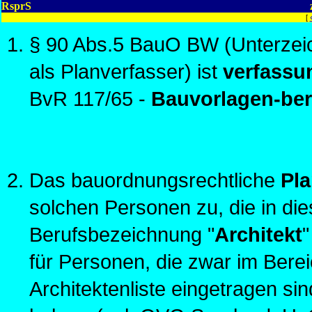
RsprS
[
§ 90 Abs.5 BauO BW (Unterzeic
als Planverfasser) ist
verfass
BvR 117/65 -
Bauvorlagen-ber
Das bauordnungsrechtliche
Pla
solchen Personen zu, die in di
Berufsbezeichnung "
Architekt
"
für Personen, die zwar im Bere
Architektenliste eingetragen si