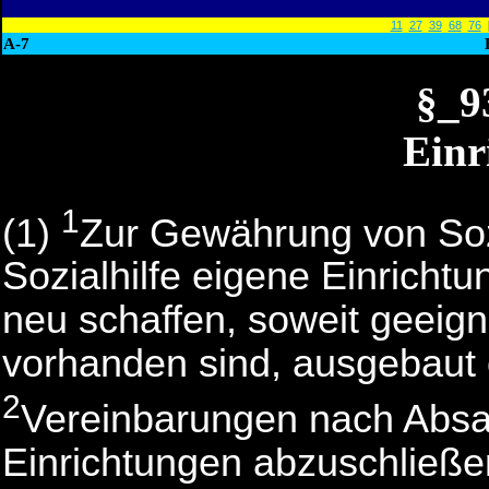
11
27
39
68
76
A-7
§_
Einr
1
(1)
Zur Gewährung von Sozia
Sozialhilfe eigene Einrichtu
neu schaffen, soweit geeign
vorhanden sind, ausgebaut
2
Vereinbarungen nach Absat
Einrichtungen abzuschließe