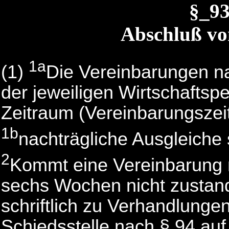
§_9
Abschluß vo
1a
(1)
Die Vereinbarungen na
der jeweiligen Wirtschaftspe
Zeitraum (Vereinbarungszei
1b
nachträgliche Ausgleiche s
2
Kommt eine Vereinbarung 
sechs Wochen nicht zustan
schriftlich zu Verhandlungen
Schiedsstelle nach § 94 auf