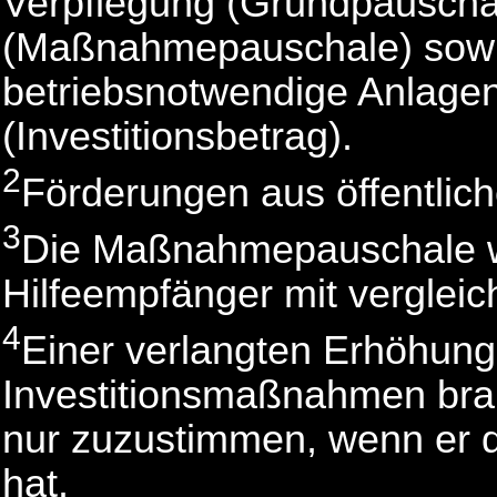
Verpflegung (Grundpauscha
(Maßnahmepauschale) sowie
betriebsnotwendige Anlagen 
(Investitionsbetrag).
2
Förderungen aus öffentlich
3
Die Maßnahmepauschale w
Hilfeempfänger mit vergleich
4
Einer verlangten Erhöhung
Investitionsmaßnahmen brauc
nur zuzustimmen, wenn er
hat.