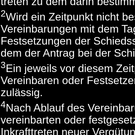
treten zu dem darin bestimm
2
Wird ein Zeitpunkt nicht b
Vereinbarungen mit dem Tag
Festsetzungen der Schiedss
dem der Antrag bei der Schi
3
Ein jeweils vor diesem Zei
Vereinbaren oder Festsetze
zulässig.
4
Nach Ablauf des Vereinbar
vereinbarten oder festgese
Inkrafttreten neuer Vergütu