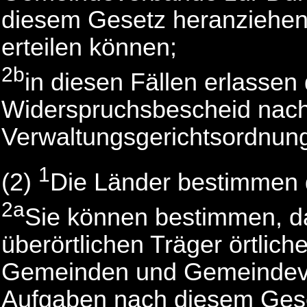
diesem Gesetz heranziehen
erteilen können;
2b
in diesen Fällen erlassen
Widerspruchsbescheid nach
Verwaltungsgerichtsordnun
1
(2)
Die Länder bestimmen d
2a
Sie können bestimmen, da
überörtlichen Träger örtlic
Gemeinden und Gemeindeve
Aufgaben nach diesem Gese