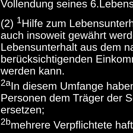
Vollendung seines 6.Lebens
1
(2)
Hilfe zum Lebensunterh
auch insoweit gewährt werd
Lebensunterhalt aus dem n
berücksichtigenden Einkom
werden kann.
2a
In diesem Umfange haben
Personen dem Träger der So
ersetzen;
2b
mehrere Verpflichtete ha