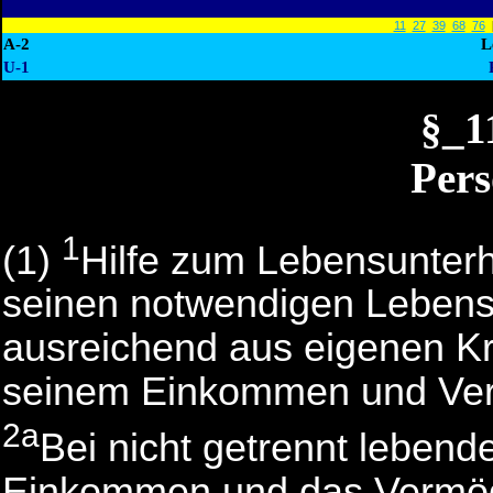
11
27
39
68
76
A-2
L
U-1
§_
Pers
1
(1)
Hilfe zum Lebensunterh
seinen notwendigen Lebensun
ausreichend aus eigenen Krä
seinem Einkommen und Ver
2a
Bei nicht getrennt lebend
Einkommen und das Vermög