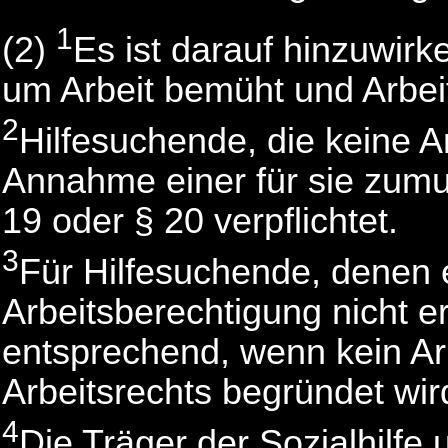
1
(2)
Es ist darauf hinzuwirk
um Arbeit bemüht und Arbeit
2
Hilfesuchende, die keine A
Annahme einer für sie zumu
19 oder § 20 verpflichtet.
3
Für Hilfesuchende, denen e
Arbeitsberechtigung nicht er
entsprechend, wenn kein Arb
Arbeitsrechts begründet wir
4
Die Träger der Sozialhilfe 