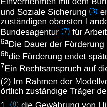
Einvernehmen mit dem Bund
(3)
und Soziale Sicherung
en
zuständigen obersten Land
(7)
Bundesagentur
für Arbeit
6a
Die Dauer der Förderung s
6b
die Förderung endet spä
7
Ein Rechtsanspruch auf die
(2) Im Rahmen der Modellv
örtlich zuständige Träger der
(8)
die Gewährung von Hil