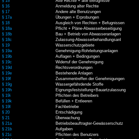
§ 15
Alte Rechte + alte Befugnisse
§ 16
Anmeldung alter Rechte
§ 17
Andere alte Benutzungen
§ 17a
Übungen + Erprobungen
§ 18
Ausgleich von Rechten + Befugnissen
§ 18a
Pflicht + Pläne-Abwasserbeseitigung
§ 18b
Bau + Betrieb von Abwasseranlagen
§ 18c
Zulassung-Abwasserbehandlungsanl
§ 19
Wasserschutzgebiete
§ 19a
Genehmigung-Rohrleitungsanlagen
§ 19b
Auflagen + Bedingungen
§ 19c
Widerruf der Genehmigung
§ 19d
Rechtsverordnungen
§ 19e
Bestehende Anlagen
§ 19f
Zusammentreffen der Genehmigungen
§ 19g
Wassergefährdende Stoffe
§ 19h
Eignungsfeststellung+Bauartzulassung
§ 19i
Pflichten des Betreibers
§ 19k
Befüllen + Entleeren
§ 19l
Fachbetriebe
§ 20
Entschädigung
§ 21
Überwachung
§ 21a
Betriebsbeauftragter-Gewässerschutz
§ 21b
Aufgaben
§ 21c
Pflichten des Benutzers