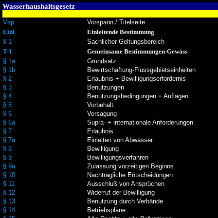
Wasserhaushaltsgesetz
Vsp
Vorspann / Titelseite
Einl
Einleitende Bestimmung
§ 1
Sachlicher Geltungsbereich
T-1
Gemeinsame Bestimmungen-Gewäss
§ 1a
Grundsatz
§ 1b
Bewirtschaftung-Flussgebietseinheiten
§ 2
Erlaubnis-+ Bewilligungserfordernis
§ 3
Benutzungen
§ 4
Benutzungsbedingungen + Auflagen
§ 5
Vorbehalt
§ 6
Versagung
§ 6a
Supra- + internationale Anforderungen
§ 7
Erlaubnis
§ 7a
Einleiten von Abwasser
§ 8
Bewilligung
§ 9
Bewilligungsverfahren
§ 9a
Zulassung vorzeitigen Beginns
§ 10
Nachträgliche Entscheidungen
§ 11
Ausschluß von Ansprüchen
§ 12
Widerruf der Bewilligung
§ 13
Benutzung durch Verbände
§ 14
Betriebspläne