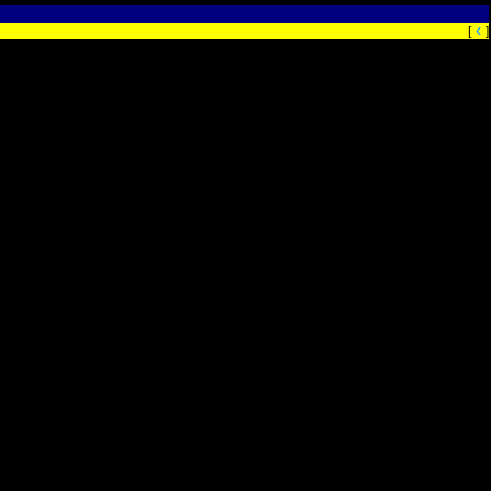
‹
[
]