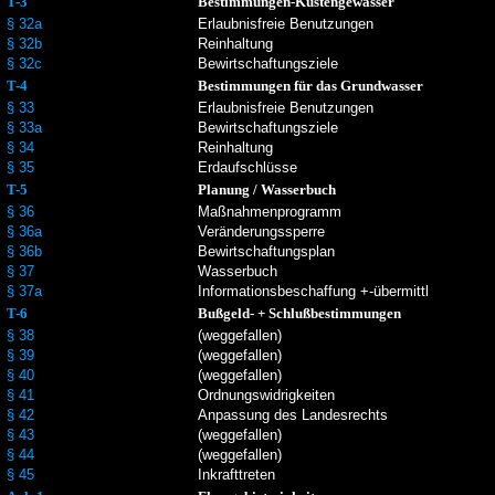
T-3
Bestimmungen-Küstengewässer
§ 32a
Erlaubnisfreie Benutzungen
§ 32b
Reinhaltung
§ 32c
Bewirtschaftungsziele
T-4
Bestimmungen für das Grundwasser
§ 33
Erlaubnisfreie Benutzungen
§ 33a
Bewirtschaftungsziele
§ 34
Reinhaltung
§ 35
Erdaufschlüsse
T-5
Planung / Wasserbuch
§ 36
Maßnahmenprogramm
§ 36a
Veränderungssperre
§ 36b
Bewirtschaftungsplan
§ 37
Wasserbuch
§ 37a
Informationsbeschaffung +-übermittl
T-6
Bußgeld- + Schlußbestimmungen
§ 38
(weggefallen)
§ 39
(weggefallen)
§ 40
(weggefallen)
§ 41
Ordnungswidrigkeiten
§ 42
Anpassung des Landesrechts
§ 43
(weggefallen)
§ 44
(weggefallen)
§ 45
Inkrafttreten