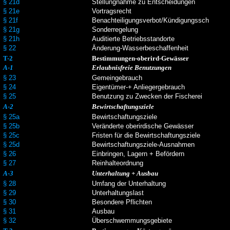
§ 21d
Stellungnahme zu Entscheidungen
§ 21e
Vortragsrecht
§ 21f
Benachteiligungsverbot/Kündigungssch
§ 21g
Sonderregelung
§ 21h
Auditierte Betriebsstandorte
§ 22
Änderung-Wasserbeschaffenheit
T-2
Bestimmungen-oberird-Gewässer
A-1
Erlaubnisfreie Benutzungen
§ 23
Gemeingebrauch
§ 24
Eigentümer-+ Anliegergebrauch
§ 25
Benutzung zu Zwecken der Fischerei
A-2
Bewirtschaftungsziele
§ 25a
Bewirtschaftungsziele
§ 25b
Veränderte oberirdische Gewässer
§ 25c
Fristen für die Bewirtschaftungsziele
§ 25d
Bewirtschaftungsziele-Ausnahmen
§ 26
Einbringen, Lagern + Befördern
§ 27
Reinhalteordnung
A-3
Unterhaltung + Ausbau
§ 28
Umfang der Unterhaltung
§ 29
Unterhaltungslast
§ 30
Besondere Pflichten
§ 31
Ausbau
§ 32
Überschwemmungsgebiete