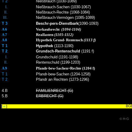
T 2
Nießbrauch (1030-1089)
I.
Nießbrauch-Sachen (1030-1067)
II.
Nießbrauch-Rechte (1068-1084)
III.
Nießbrauch-Vermögen (1085-1089)
T 3
Beschr-pers-Dienstbark
(1090-1093)
A 6
Vorkaufsrecht
(1094-1104)
A 7
Reallasten
(1105-1112)
A 8
Hypothek Grund- Rentensch
(1113 f)
T 1
Hypothek
(1113-1190)
T 2
Grundsch-Rentenschuld
(1191 f)
I.
Grundschuld (1191-1198)
II.
Rentenschuld (1199-1203)
A 9
Pfandr-bew-Sachen+Rechte (1204 f)
T 1
Pfandr-bew-Sachen (1204-1258)
T 2
Pfandr an Rechten (1273-1296)
4.B
FAMILIENRECHT (G)
5.B
ERBRECHT (G)
«
BGB
[
]
© H-G S