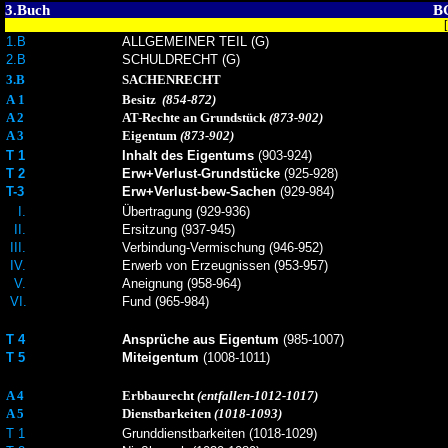
3.Buch
BG
1.B
ALLGEMEINER TEIL (G)
2.B
SCHULDRECHT (G)
3.B
SACHENRECHT
A 1
Besitz
(854-872)
A 2
AT-Rechte an Grundstück
(873-902)
A 3
Eigentum
(873-902)
T 1
Inhalt des Eigentums
(903-924)
T 2
Erw+Verlust-Grundstücke
(925-928)
T-3
Erw+Verlust-bew-Sachen
(929-984)
I.
Übertragung (929-936)
II.
Ersitzung (937-945)
III.
Verbindung-Vermischung (946-952)
IV.
Erwerb von Erzeugnissen (953-957)
V.
Aneignung (958-964)
VI.
Fund (965-984)
T 4
Ansprüche aus Eigentum
(985-1007)
T 5
Miteigentum
(1008-1011)
A 4
Erbbaurecht
(entfallen-1012-1017)
A 5
Dienstbarkeiten
(1018-1093)
T 1
Grunddienstbarkeiten (1018-1029)