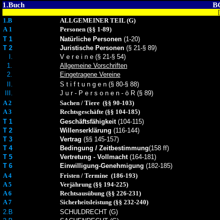
1.Buch
BG
1.B
ALLGEMEINER TEIL (G)
A 1
Personen (§§ 1-89)
T 1
Natürliche Personen
(1-20)
T 2
Juristische Personen
(§ 21-§ 89)
I.
V e r e i n e (§ 21-§ 54)
1.
Allgemeine Vorschriften
2.
Eingetragene Vereine
II.
S t i f t u n g e n (§ 80-§ 88)
III.
J u r - P e r s o n e n - ö R (§ 89)
A 2
Sachen / Tiere (§§ 90-103)
A 3
Rechtsgeschäfte (§§ 104-185)
T 1
Geschäftsfähigkeit
(104-115)
T 2
Willenserklärung
(116-144)
T 3
Vertrag
(§§ 145-157)
T 4
Bedingung / Zeitbestimmung
(158 ff)
T 5
Vertretung - Vollmacht
(164-181)
T 6
Einwilligung-Genehmigung
(182-185)
A 4
Fristen / Termine (186-193)
A 5
Verjährung (§§ 194-225)
A 6
Rechtsausübung (§§ 226-231)
A 7
Sicherheitsleistung (§§ 232-240)
2.B
SCHULDRECHT (G)