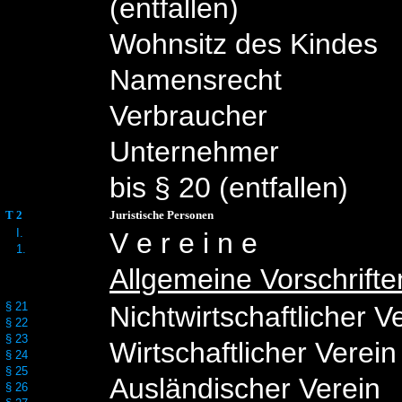
(entfallen)
Wohnsitz des Kindes
Namensrecht
Verbraucher
Unternehmer
bis § 20 (entfallen)
T 2
Juristische Personen
I.
V e r e i n e
1.
Allgemeine Vorschrifte
§ 21
Nichtwirtschaftlicher V
§ 22
§ 23
Wirtschaftlicher Verein
§ 24
§ 25
Ausländischer Verein
§ 26