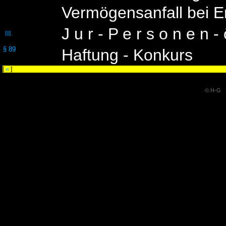
Vermögensanfall bei E
J u r - P e r s o n e n -
III.
§ 89
Haftung - Konkurs
«
[
]
© H-G S