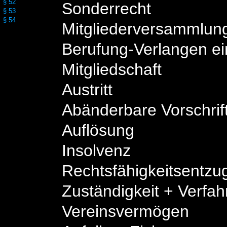
§ 52
Sonderrecht
§ 53
§ 54
Mitgliederversammlun
Berufung-Verlangen ei
Mitgliedschaft
Austritt
Abänderbare Vorschrif
Auflösung
Insolvenz
Rechtsfähigkeitsentzu
Zuständigkeit + Verfah
Vereinsvermögen