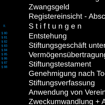
Zwangsgeld
Registereinsicht - Absc
S t i f t u n g e n
II.
§ 80
Entstehung
§ 81
§ 82
Stiftungsgeschäft unt
§ 83
§ 84
Vermögensübertragun
§ 85
§ 86
Stiftungstestament
§ 87
§ 88
Genehmigung nach Tod
Stiftungsverfassung
Anwendung von Verein
Zweckumwandlung + 