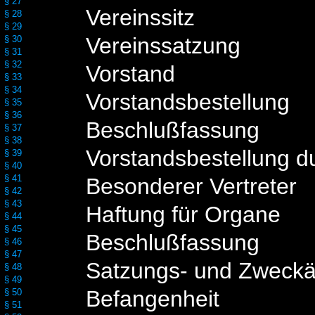
§ 27
Vereinssitz
§ 28
§ 29
Vereinssatzung
§ 30
§ 31
§ 32
Vorstand
§ 33
§ 34
Vorstandsbestellung
§ 35
§ 36
Beschlußfassung
§ 37
§ 38
Vorstandsbestellung 
§ 39
§ 40
§ 41
Besonderer Vertreter
§ 42
§ 43
Haftung für Organe
§ 44
§ 45
Beschlußfassung
§ 46
§ 47
Satzungs- und Zweck
§ 48
§ 49
Befangenheit
§ 50
§ 51