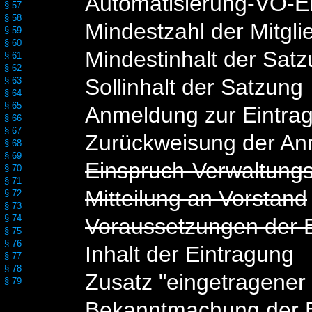
Automatisierung-VO-E
§ 57
§ 58
Mindestzahl der Mitgli
§ 59
§ 60
Mindestinhalt der Sat
§ 61
§ 62
Sollinhalt der Satzung
§ 63
§ 64
§ 65
Anmeldung zur Eintra
§ 66
§ 67
Zurückweisung der A
§ 68
§ 69
Einspruch-Verwaltung
§ 70
§ 71
Mitteilung an Vorstand
§ 72
§ 73
§ 74
Voraussetzungen der 
§ 75
§ 76
Inhalt der Eintragung
§ 77
§ 78
Zusatz "eingetragener 
§ 79
Bekanntmachung der E