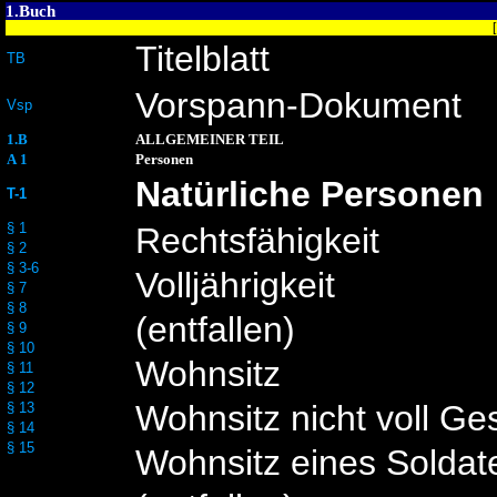
1.Buch
Titelblatt
TB
Vorspann-Dokument
Vsp
1.B
ALLGEMEINER TEIL
A 1
Personen
Natürliche Personen
T-1
§ 1
Rechtsfähigkeit
§ 2
§ 3-6
Volljährigkeit
§ 7
§ 8
(entfallen)
§ 9
§ 10
Wohnsitz
§ 11
§ 12
Wohnsitz nicht voll Ge
§ 13
§ 14
§ 15
Wohnsitz eines Soldat