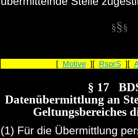
übermittelnde Stelle zugest
§
§
§
[
Motive
][
RsprS
][
§ 17 BD
Datenübermittlung an Ste
Geltungsbereiches di
(1) Für die Übermittlung p