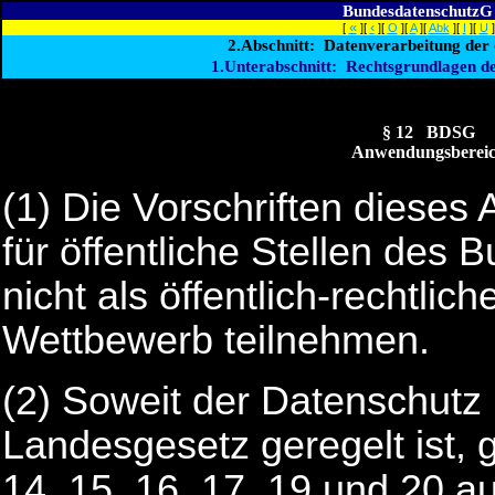
BundesdatenschutzG
«
‹
[
][
][
O
][
A
][
Abk
][
I
][
U
]
2.Abschnitt: Datenverarbeitung der ö
1.Unterabschnitt: Rechtsgrundlagen d
§ 12 BDSG
Anwendungsberei
(1) Die Vorschriften dieses 
für öffentliche Stellen des 
nicht als öffentlich-rechtl
Wettbewerb teilnehmen.
(2) Soweit der Datenschutz 
Landesgesetz geregelt ist, g
14, 15, 16, 17, 19 und 20 au