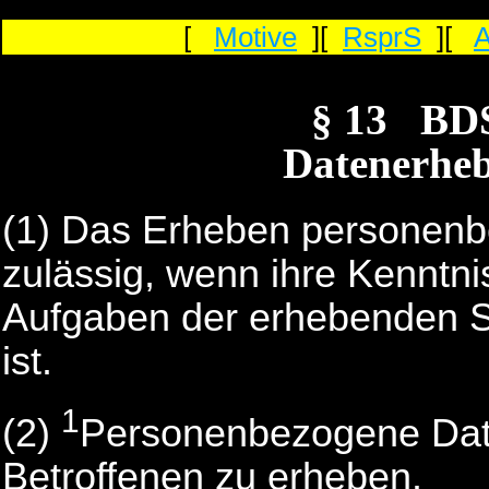
[
Motive
][
RsprS
][
§ 13 BD
Datenerhe
(1) Das Erheben personenb
zulässig, wenn ihre Kenntnis
Aufgaben der erhebenden St
ist.
1
(2)
Personenbezogene Dat
Betroffenen zu erheben.