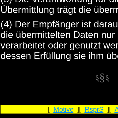
Übermittlung trägt die überm
(4) Der Empfänger ist dara
die übermittelten Daten nu
verarbeitet oder genutzt we
dessen Erfüllung sie ihm üb
§
§
§
[
Motive
][
RsprS
][