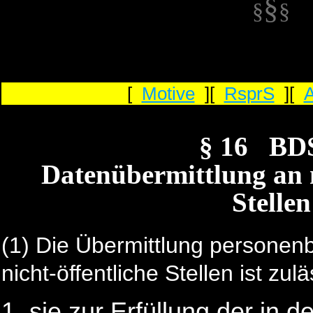
§
§
§
[
Motive
][
RsprS
][
§ 16 BD
Datenübermittlung an n
Stellen
(1) Die Übermittlung persone
nicht-öffentliche Stellen ist zul
sie zur Erfüllung der in d