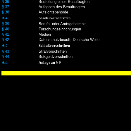
§ 36
Bestellung eines Beauftragten
§ 37
Aufgaben des Beauftragten
§ 38
Aufsichtsbehörde
A-4
Sondervorschriften
§ 39
Berufs- oder Amtsgeheimnis
§ 40
Forschungseinrichtungen
§ 41
Medien
§ 42
Datenschutzbeauftr-Deutsche Welle
A-5
Schlußvorschriften
§ 43
Strafvorschriften
§ 44
Bußgeldvorschriften
Anl
Anlage zu § 9
© H-G S