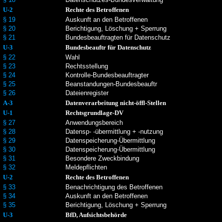
U-2
Rechte des Betroffenen
§ 19
Auskunft an den Betroffenen
§ 20
Berichtigung, Löschung + Sperrung
§ 21
Bundesbeauftragten für Datenschutz
U-3
Bundesbeauftr für Datenschutz
§ 22
Wahl
§ 23
Rechtsstellung
§ 24
Kontrolle-Bundesbeauftragter
§ 25
Beanstandungen-Bundesbeauftr
§ 26
Dateienregister
A-3
Datenverarbeitung nicht-öffl-Stellen
U-1
Rechtsgrundlage-DV
§ 27
Anwendungsbereich
§ 28
Datensp- -übermittlung + -nutzung
§ 29
Datenspeicherung-Übermittlung
§ 30
Datenspeicherung-Übermittlung
§ 31
Besondere Zweckbindung
§ 32
Meldepflichten
U-2
Rechte des Betroffenen
§ 33
Benachrichtigung des Betroffenen
§ 34
Auskunft an den Betroffenen
§ 35
Berichtigung, Löschung + Sperrung
U-3
BfD, Aufsichtsbehörde