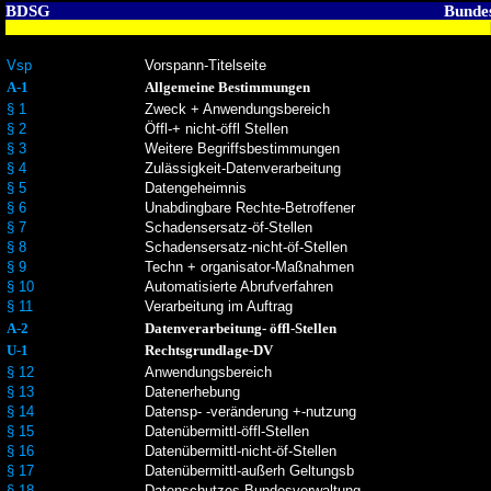
BDSG
Bunde
Vsp
Vorspann-Titelseite
A-1
Allgemeine Bestimmungen
§ 1
Zweck + Anwendungsbereich
§ 2
Öffl-+ nicht-öffl Stellen
§ 3
Weitere Begriffsbestimmungen
§ 4
Zulässigkeit-Datenverarbeitung
§ 5
Datengeheimnis
§ 6
Unabdingbare Rechte-Betroffener
§ 7
Schadensersatz-öf-Stellen
§ 8
Schadensersatz-nicht-öf-Stellen
§ 9
Techn + organisator-Maßnahmen
§ 10
Automatisierte Abrufverfahren
§ 11
Verarbeitung im Auftrag
A-2
Datenverarbeitung- öffl-Stellen
U-1
Rechtsgrundlage-DV
§ 12
Anwendungsbereich
§ 13
Datenerhebung
§ 14
Datensp- -veränderung +-nutzung
§ 15
Datenübermittl-öffl-Stellen
§ 16
Datenübermittl-nicht-öf-Stellen
§ 17
Datenübermittl-außerh Geltungsb
§ 18
Datenschutzes-Bundesverwaltung