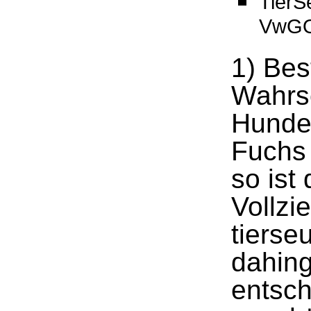
TierS
VwGO
1) Bes
Wahrsc
Hunde 
Fuchs
so ist
Vollzi
tierse
dahin
entsch