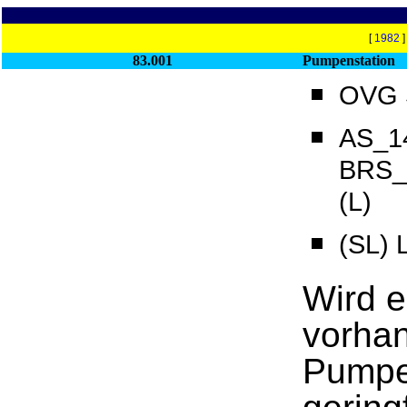
[
1982
83.001
Pumpenstation
OVG S
AS_14
BRS_
(L)
(SL)
Wird e
vorhan
Pumpe