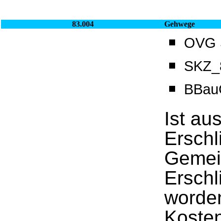
83.004
Gehwege
OVG S
SKZ_8
BBau
Ist au
Ersch
Gemei
Erschl
worde
Kosten