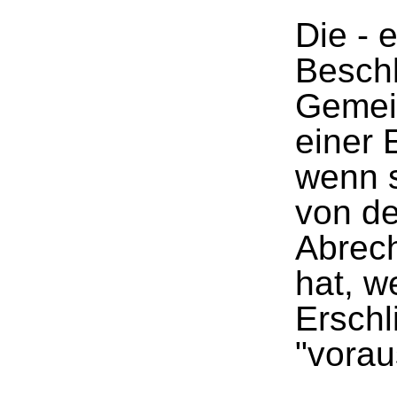
Die - e
Besch
Gemein
einer 
wenn s
von d
Abrech
hat, w
Erschl
"vorau