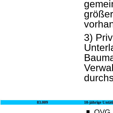
gemei
größer
vorha
3) Pri
Unterl
Bauma
Verwa
durch
83.009
10-jährige Untät
OVG S