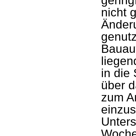
gering
nicht 
Änder
genutz
Bauauf
liegen
in die
über 
zum An
einzus
Unters
Woche