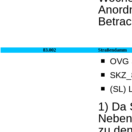
Anordn
Betrac
83.002
Straßendamm
OVG S
SKZ_8
(SL)
1) Da 
Nebena
zu de