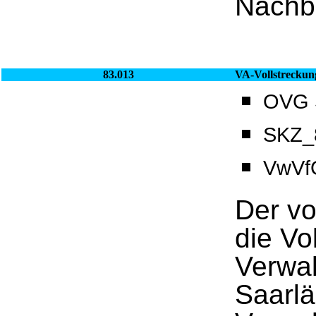
Nachb
83.013
VA-Vollstreckun
OVG S
SKZ_8
VwVf
Der vo
die Vo
Verwa
Saarl