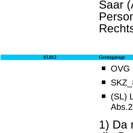
Saar (
Person
Recht
83.012
Grenzgarage
OVG S
SKZ_8
(SL)
Abs.2
1) Da