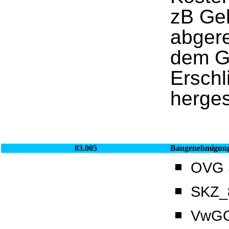
zB Ge
abgere
dem G
Erschl
hergest
83.005
Baugenehmigun
OVG S
SKZ_8
VwGO