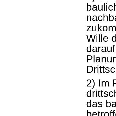
bauli
nachb
zukomm
Wille 
darauf 
Planun
Dritts
2) Im 
dritts
das b
betrof