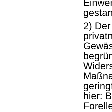
Einwe
gestan
2) Der
privat
Gewäs
begrü
Widers
Maßna
gering
hier: 
Forell