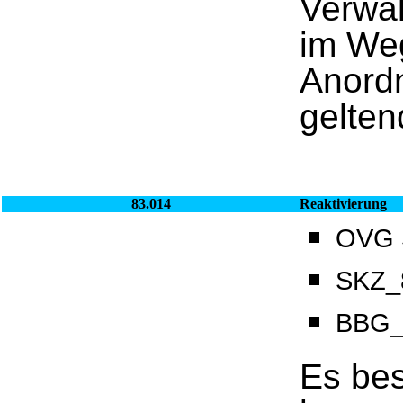
Verwal
im Weg
Anord
gelten
83.014
Reaktivierung
OVG S
SKZ_8
BBG_
Es bes