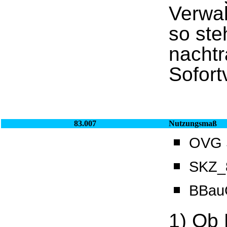
Verwal
so ste
nachtr
Sofort
83.007
Nutzungsmaß
OVG S
SKZ_8
BBau
1) Ob 