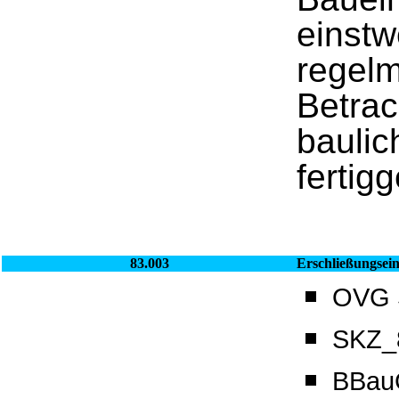
einst
regelm
Betrac
baulic
fertigg
83.003
Erschließungsein
OVG S
SKZ_8
BBauG