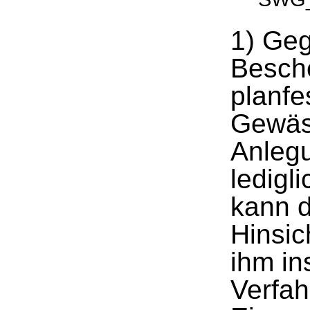
1) Ge
Besche
planfe
Gewäs
Anlegu
ledigl
kann d
Hinsic
ihm i
Verfa