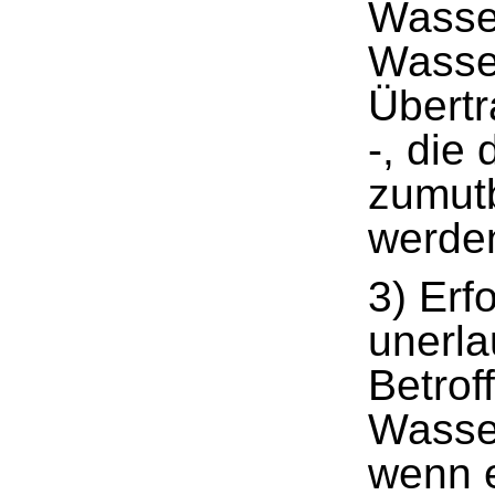
Wasse
Wasse
Übert
-, die
zumutb
werde
3) Erf
unerla
Betrof
Wasse
wenn e