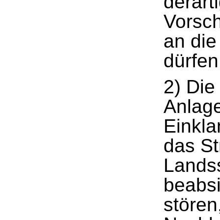
derar
Vorsch
an di
dürfen
2) Die
Anlage
Einkla
das St
Landss
beabsi
stören