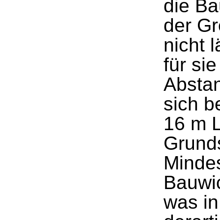
die Ba
der Gr
nicht l
für si
Absta
sich b
16 m L
Grund
Minde
Bauwic
was in