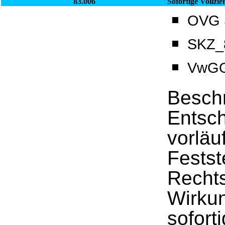
83.006
Sofortige Vollzi
OVG S
SKZ_8
VwGO
Beschr
Entsc
vorläu
Festst
Recht
Wirkun
sofort