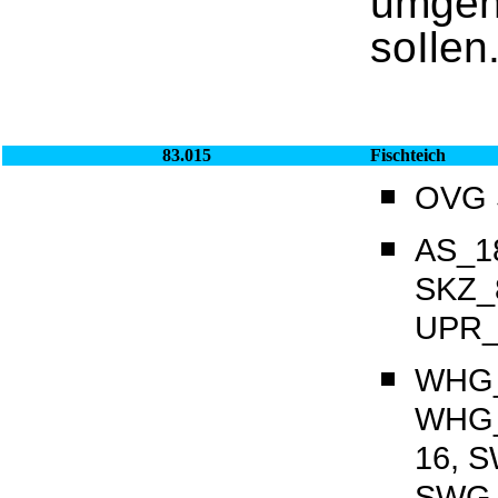
umgehe
soIlen
83.015
Fischteich
OVG S
AS_18
SKZ_8
UPR_8
WHG_
WHG_
16, 
SWG_