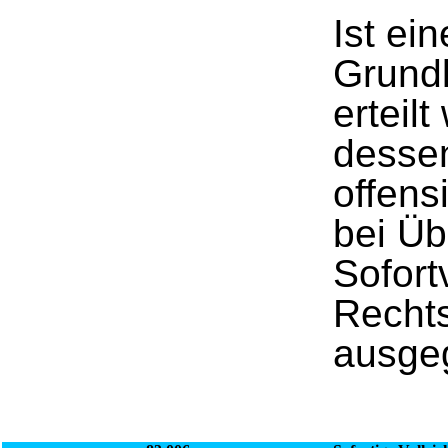
Ist ei
Grund
erteil
dessen
offens
bei Üb
Sofort
Rechts
ausge