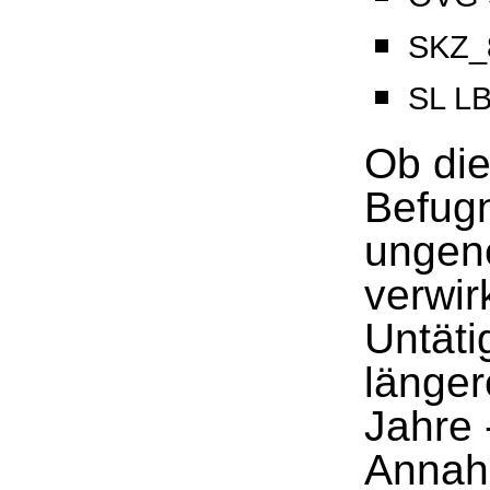
SKZ_8
SL L
Ob die
Befugn
ungen
verwir
Untäti
länger
Jahre -
Annahm