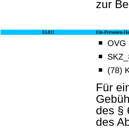
zur Be
83.011
Ein-Personen-Ha
OVG S
SKZ_8
(78) 
Für ei
Gebüh
des §
des Ab