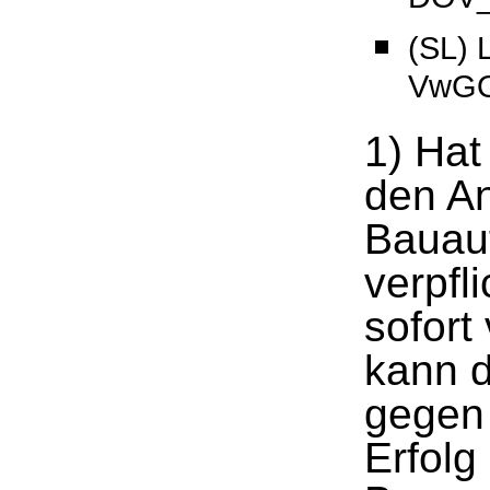
(SL) 
VwGO
1) Hat
den An
Bauau
verpfl
sofort
kann 
gegen 
Erfolg