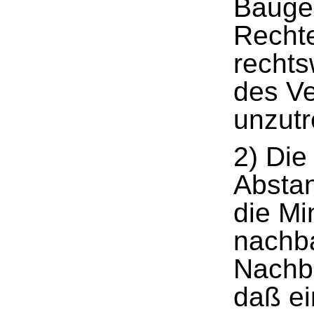
Bauge
Rechte
rechts
des Ve
unzutr
2) Die
Absta
die Mi
nachba
Nachba
daß e