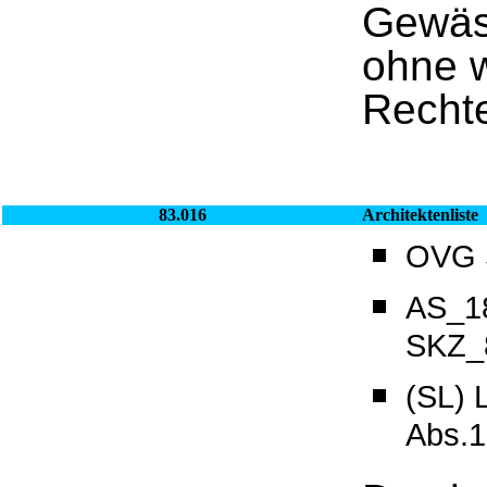
Gewäss
ohne w
Rechte
83.016
Architektenliste
OVG S
AS_18
SKZ_8
(SL) 
Abs.1