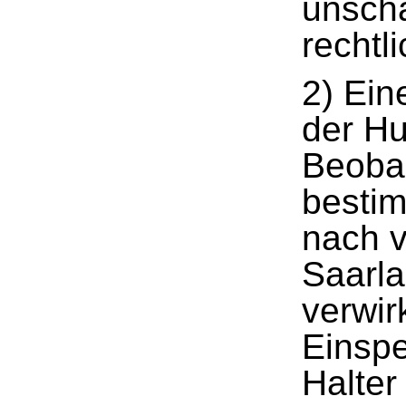
unschä
rechtl
2) Ein
der Hu
Beobac
bestim
nach v
Saarla
verwir
Einsp
Halter