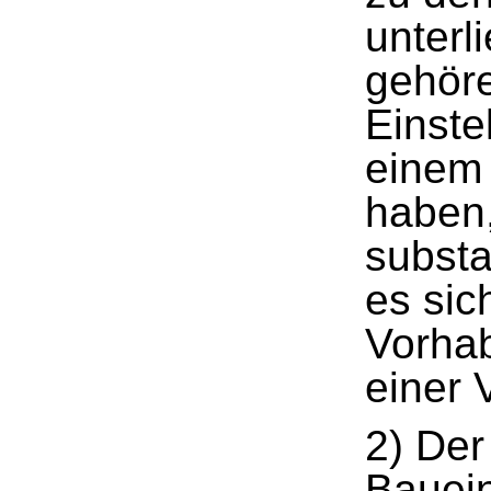
unterl
gehöre
Einste
einem
haben,
substa
es sic
Vorhab
einer 
2) Der
Bauein