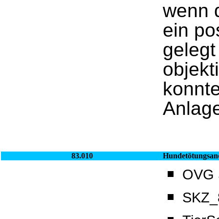
wenn d
ein po
gelegt
objekt
konnte
Anlag
83.010
Hundetötungsan
OVG S
SKZ_8