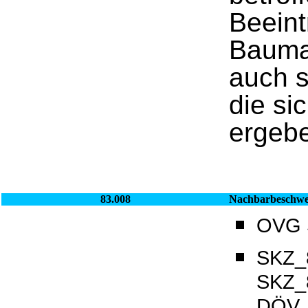
Beeint
Bauma
auch 
die si
ergeb
83.008
Nachbarbeschw
OVG S
SKZ_8
SKZ_8
DÖV_