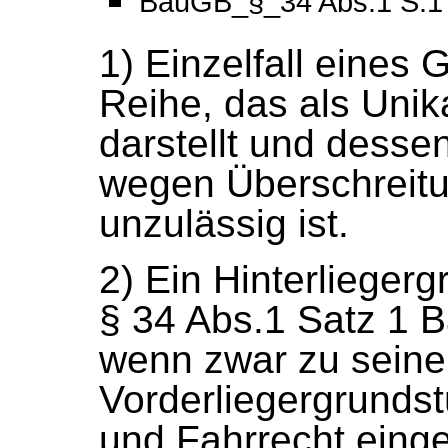
BauGB_§_34 Abs.1 S.1
1) Einzelfall eines
Reihe, das als Uni
darstellt und desse
wegen Überschreitun
unzulässig ist.
2) Ein Hinterliegerg
§ 34 Abs.1 Satz 1 
wenn zwar zu sein
Vorderliegergrundst
und Fahrrecht einge