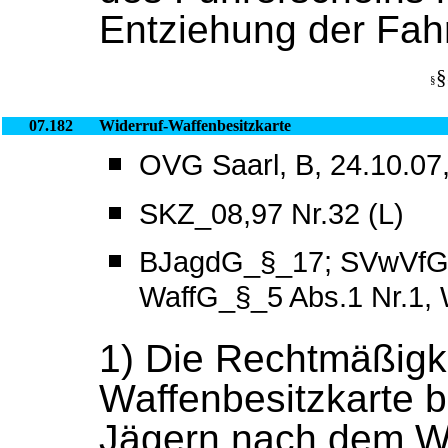
Entziehung der Fahr
§
§
07.182
Widerruf-Waffenbesitzkarte
OVG Saarl, B, 24.10.07,
SKZ_08,97 Nr.32 (L)
BJagdG_§_17; SVwVfG
WaffG_§_5 Abs.1 Nr.1,
1) Die Rechtmäßigke
Waffenbesitzkarte be
Jägern nach dem W