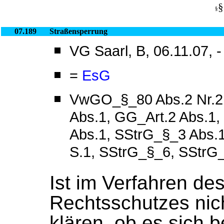
§
§
07.189
Straßensperrung
VG Saarl, B, 06.11.07, 
=
EsG
VwGO_§_80 Abs.2 Nr.2
Abs.1, GG_Art.2 Abs.1,
Abs.1, SStrG_§_3 Abs.
S.1, SStrG_§_6, SStrG
Ist im Verfahren des
Rechtsschutzes nic
klären, ob es sich b