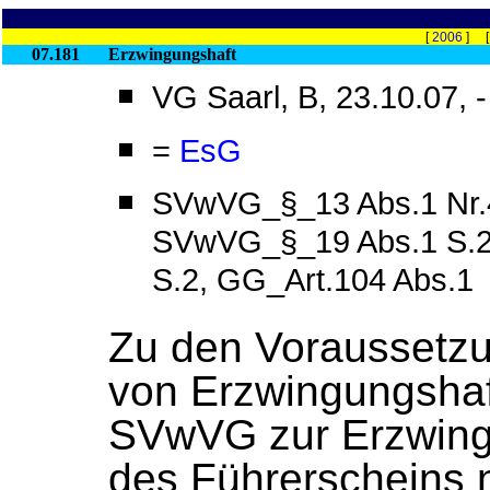
[
2006
] 
07.181
Erzwingungshaft
VG Saarl, B, 23.10.07, 
=
EsG
SVwVG_§_13 Abs.1 Nr.
SVwVG_§_19 Abs.1 S.2
S.2, GG_Art.104 Abs.1
Zu den Voraussetz
von Erzwingungshaf
SVwVG zur Erzwing
des Führerscheins 