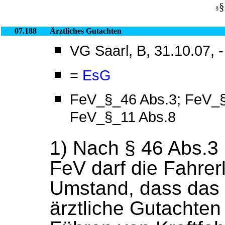
§
§
07.188
Ärztliches Gutachten
VG Saarl, B, 31.10.07, 
=
EsG
FeV_§_46 Abs.3; FeV_§
FeV_§_11 Abs.8
1) Nach § 46 Abs.3 
FeV darf die Fahre
Umstand, dass das v
ärztliche Gutachte