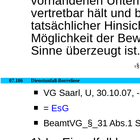
vorhandenen Unterl
vertretbar hält und 
tatsächlicher Hinsi
Möglichkeit der Be
Sinne überzeugt ist
§
§
07.186
Dienstunfall-Borreliose
VG Saarl, U, 30.10.07, 
=
EsG
BeamtVG_§_31 Abs.1 S