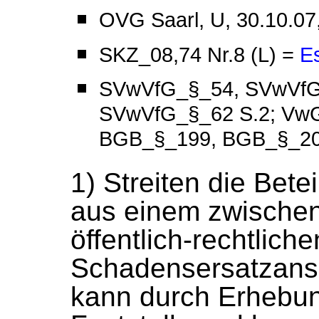
OVG Saarl, U, 30.10.07
SKZ_08,74 Nr.8 (L) =
E
SVwVfG_§_54, SVwVfG
SVwVfG_§_62 S.2; Vw
BGB_§_199, BGB_§_20
1) Streiten die Bete
aus einem zwische
öffentlich-rechtlich
Schadensersatzansp
kann durch Erhebun