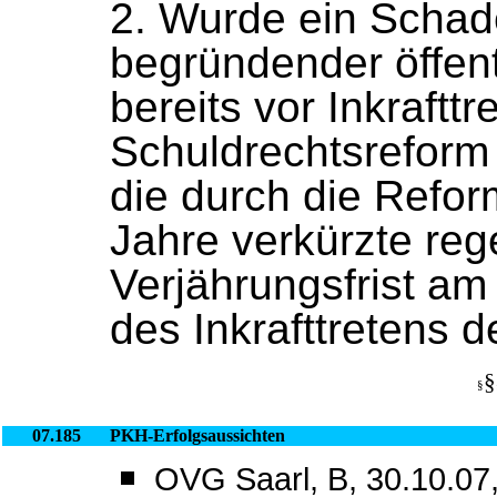
2. Wurde ein Scha
begründender öffentl
bereits vor Inkrafttr
Schuldrechtsreform
die durch die Refor
Jahre verkürzte re
Verjährungsfrist a
des Inkrafttretens d
§
§
07.185
PKH-Erfolgsaussichten
OVG Saarl, B, 30.10.07