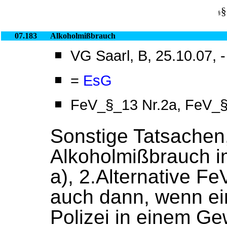
§
§
07.183
Alkoholmißbrauch
VG Saarl, B, 25.10.07, 
=
EsG
FeV_§_13 Nr.2a, FeV_§
Sonstige Tatsachen
Alkoholmißbrauch i
a), 2.Alternative F
auch dann, wenn ein
Polizei in einem G