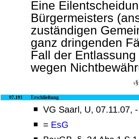
Eine Eilentscheidun
Bürgermeisters (ans
zuständigen Gemein
ganz dringenden Fäl
Fall der Entlassung
wegen Nichtbewähru
§
§
07.191
Erschließung
VG Saarl, U, 07.11.07, 
=
EsG