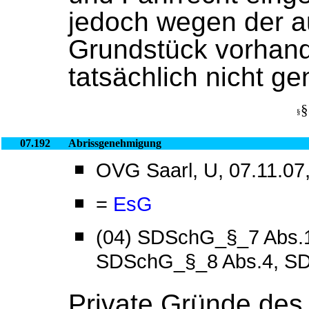
jedoch wegen der a
Grundstück vorhan
tatsächlich nicht g
§
§
07.192
Abrissgenehmigung
OVG Saarl, U, 07.11.07,
=
EsG
(04) SDSchG_§_7 Abs.1
SDSchG_§_8 Abs.4, SD
Private Gründe des