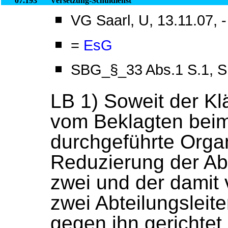
07.193
Versetzung-Schuldienst
VG Saarl, U, 13.11.07, 
=
EsG
SBG_§_33 Abs.1 S.1, S
LB 1) Soweit der Kl
vom Beklagten bei
durchgeführte Org
Reduzierung der Abt
zwei und der damit
zwei Abteilungsleite
gegen ihn gerichte