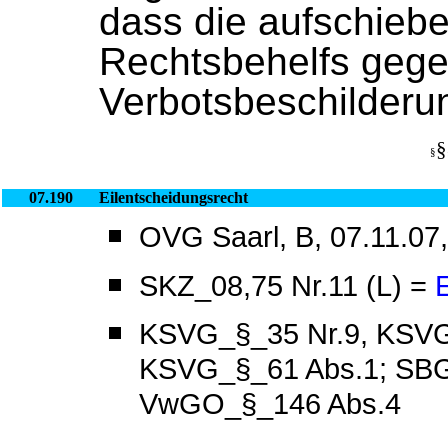
dass die aufschieb
Rechtsbehelfs gege
Verbotsbeschilderu
§
§
07.190
Eilentscheidungsrecht
OVG Saarl, B, 07.11.07,
SKZ_08,75 Nr.11 (L) =
KSVG_§_35 Nr.9, KSVG
KSVG_§_61 Abs.1; SB
VwGO_§_146 Abs.4