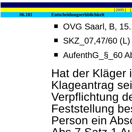
[
2005
] [
06.181
Entscheidungserhblichkeit
OVG Saarl, B, 15.
SKZ_07,47/60 (L)
AufenthG_§_60 Ab
Hat der Kläger 
Klageantrag se
Verpflichtung d
Feststellung be
Person ein Abs