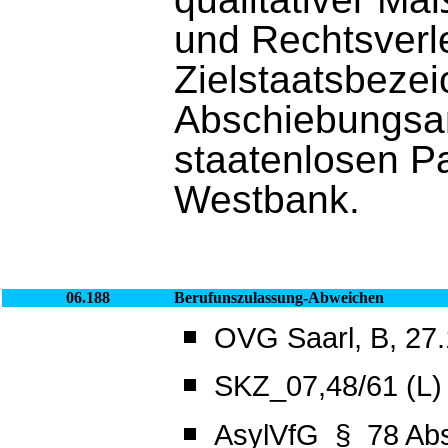
und Rechtsverl
Zielstaatsbezei
Abschiebungsan
staatenlosen Pa
Westbank.
06.188
Berufunszulassung-Abweichen
OVG Saarl, B, 27.
SKZ_07,48/61 (L)
AsylVfG_§_78 Abs