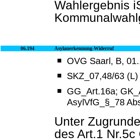
Wahlergebnis i
Kommunalwahlg
06.194
Asylanerkennung-Widerruf
OVG Saarl, B, 01.
SKZ_07,48/63 (L)
GG_Art.16a; GK_A
AsylVfG_§_78 Abs
Unter Zugrund
des Art.1 Nr.5c