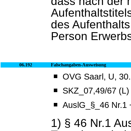
dass nach der m
Aufenthaltstite
des Aufenthalts 
Person Erwerbs
06.192
Falschangaben-Ausweisung
OVG Saarl, U, 30.
SKZ_07,49/67 (L)
AuslG_§_46 Nr.1 
1) § 46 Nr.1 Au