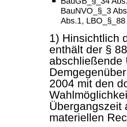
BauGB_§_34 Abs.
BauNVO_§_3 Abs.
Abs.1, LBO_§_88
1) Hinsichtlich
enthält der § 
abschließende 
Demgegenüber b
2004 mit den do
Wahlmöglichkeit
Übergangszeit a
materiellen Rec