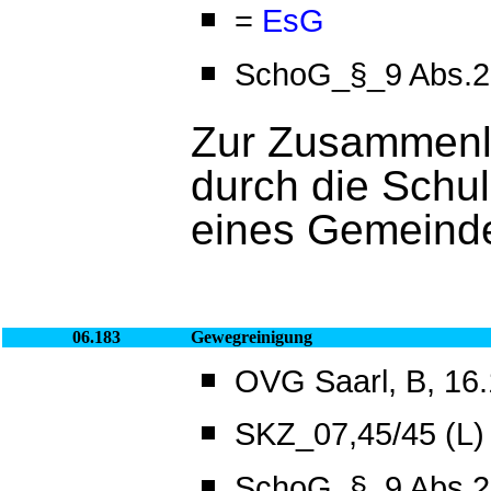
=
EsG
SchoG_§_9 Abs.2 
Zur Zusammenl
durch die Schu
eines Gemeinde
06.183
Gewegreinigung
OVG Saarl, B, 16.
SKZ_07,45/45 (L)
SchoG_§_9 Abs.2 