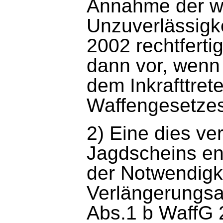
Annahme der wa
Unzuverlässigk
2002 rechtferti
dann vor, wenn 
dem Inkrafttre
Waffengesetzes 
2) Eine dies v
Jagdscheins en
der Notwendigk
Verlängerungsa
Abs.1 b WaffG 