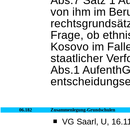
Abs.7 Satz 1 Auf
von ihm im Ber
rechtsgrundsät
Frage, ob ethn
Kosovo im Falle
staatlicher Ver
Abs.1 AufenthG 
entscheidungse
06.182
Zusammenlegung-Grundschulen
VG Saarl, U, 16.1