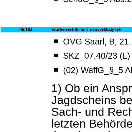
06.184
Waffenrechtliche Unzuverlässigkeit
OVG Saarl, B, 21.1
SKZ_07,40/23 (L)
(02) WaffG_§_5 A
1) Ob ein Ansp
Jagdscheins bes
Sach- und Rech
letzten Behörd