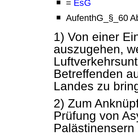
=
EsG
AufenthG_§_60 Ab
1) Von einer Ei
auszugehen, w
Luftverkehrsunt
Betreffenden a
Landes zu brin
2) Zum Anknüpfu
Prüfung von As
Palästinensern