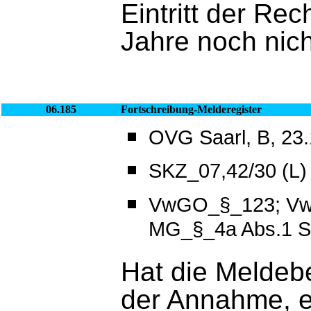
Eintritt der Rec
Jahre noch nich
06.185
Fortschreibung-Melderegister
OVG Saarl, B, 23.
SKZ_07,42/30 (L)
VwGO_§_123; Vw
MG_§_4a Abs.1 S
Hat die Meldeb
der Annahme, e