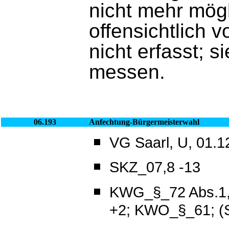
nicht mehr mög
offensichtlich v
nicht erfasst; s
messen.
06.193
Anfechtung-Bürgermeisterwahl
VG Saarl, U, 01.12
SKZ_07,8 -13
KWG_§_72 Abs.1,
+2; KWO_§_61; (