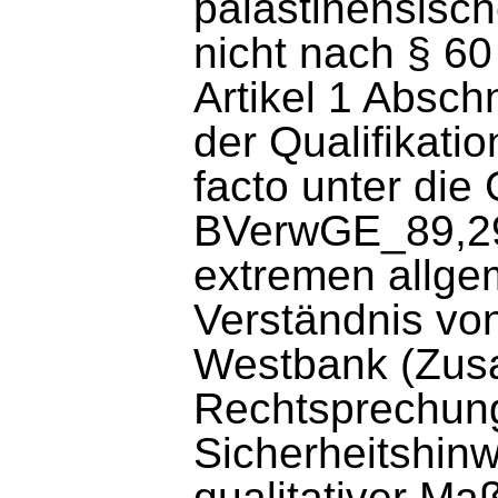
palästinensisch
nicht nach § 6
Artikel 1 Absch
der Qualifikati
facto unter die
BVerwGE_89,29
extremen allge
Verständnis von
Westbank (Zus
Rechtsprechun
Sicherheitshin
qualitativer Ma