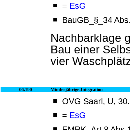
=
EsG
BauGB_§_34 Abs
Nachbarklage 
Bau einer Selb
vier Waschplät
06.190
Minderjährige-Integration
OVG Saarl, U, 30.
=
EsG
EMRK_Art.8 Abs.