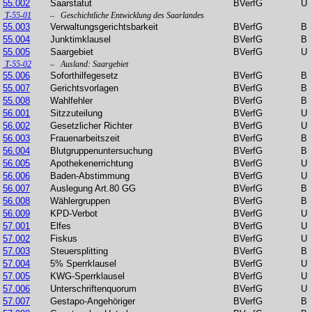
55.002
Saarstatut
BVerfG
U
T-55-01
– Geschichtliche Entwicklung des Saarlandes
55.003
Verwaltungsgerichtsbarkeit
BVerfG
B
55.004
Junktimklausel
BVerfG
B
55.005
Saargebiet
BVerfG
U
T-55-02
– Ausland: Saargebiet
55.006
Soforthilfegesetz
BVerfG
B
55.007
Gerichtsvorlagen
BVerfG
B
55.008
Wahlfehler
BVerfG
B
56.001
Sitzzuteilung
BVerfG
U
56.002
Gesetzlicher Richter
BVerfG
U
56.003
Frauenarbeitszeit
BVerfG
B
56.004
Blutgruppenuntersuchung
BVerfG
B
56.005
Apothekenerrichtung
BVerfG
U
56.006
Baden-Abstimmung
BVerfG
U
56.007
Auslegung Art.80 GG
BVerfG
B
56.008
Wählergruppen
BVerfG
B
56.009
KPD-Verbot
BVerfG
U
57.001
Elfes
BVerfG
U
57.002
Fiskus
BVerfG
U
57.003
Steuersplitting
BVerfG
B
57.004
5% Sperrklausel
BVerfG
U
57.005
KWG-Sperrklausel
BVerfG
U
57.006
Unterschriftenquorum
BVerfG
U
57.007
Gestapo-Angehöriger
BVerfG
B