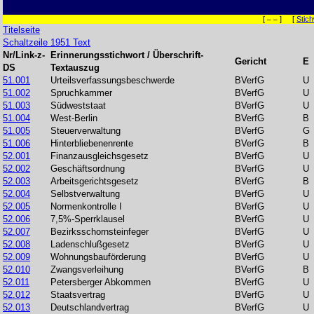
[
] [
Stic
– –
Titelseite
Schaltzeile 1951 Text
Nr/Link-z-
Erinnerungsstichwort / Überschrift-
Gericht
E
DS
Textauszug
51.001
Urteilsverfassungsbeschwerde
BVerfG
U
51.002
Spruchkammer
BVerfG
U
51.003
Südweststaat
BVerfG
U
51.004
West-Berlin
BVerfG
B
51.005
Steuerverwaltung
BVerfG
G
51.006
Hinterbliebenenrente
BVerfG
B
52.001
Finanzausgleichsgesetz
BVerfG
U
52.002
Geschäftsordnung
BVerfG
U
52.003
Arbeitsgerichtsgesetz
BVerfG
B
52.004
Selbstverwaltung
BVerfG
U
52.005
Normenkontrolle I
BVerfG
U
52.006
7,5%-Sperrklausel
BVerfG
U
52.007
Bezirksschornsteinfeger
BVerfG
U
52.008
Ladenschlußgesetz
BVerfG
U
52.009
Wohnungsbauförderung
BVerfG
U
52.010
Zwangsverleihung
BVerfG
B
52.011
Petersberger Abkommen
BVerfG
U
52.012
Staatsvertrag
BVerfG
U
52.013
Deutschlandvertrag
BVerfG
U