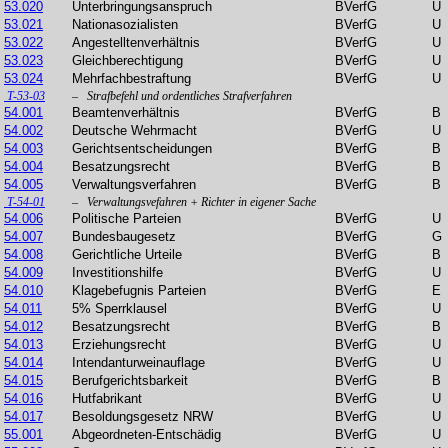
53.020
Unterbringungsanspruch
BVerfG
U
53.021
Nationasozialisten
BVerfG
U
53.022
Angestelltenverhältnis
BVerfG
U
53.023
Gleichberechtigung
BVerfG
U
53.024
Mehrfachbestraftung
BVerfG
U
T-53-03
– Strafbefehl und ordentliches Strafverfahren
54.001
Beamtenverhältnis
BVerfG
B
54.002
Deutsche Wehrmacht
BVerfG
U
54.003
Gerichtsentscheidungen
BVerfG
B
54.004
Besatzungsrecht
BVerfG
B
54.005
Verwaltungsverfahren
BVerfG
B
T-54-01
– Verwaltungsvefahren + Richter in eigener Sache
54.006
Politische Parteien
BVerfG
U
54.007
Bundesbaugesetz
BVerfG
G
54.008
Gerichtliche Urteile
BVerfG
B
54.009
Investitionshilfe
BVerfG
U
54.010
Klagebefugnis Parteien
BVerfG
E
54.011
5% Sperrklausel
BVerfG
U
54.012
Besatzungsrecht
BVerfG
B
54.013
Erziehungsrecht
BVerfG
U
54.014
Intendanturweinauflage
BVerfG
U
54.015
Berufgerichtsbarkeit
BVerfG
B
54.016
Hutfabrikant
BVerfG
U
54.017
Besoldungsgesetz NRW
BVerfG
U
55.001
Abgeordneten-Entschädig
BVerfG
U