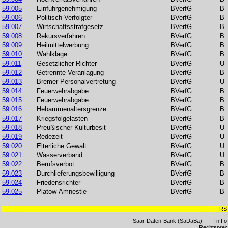
59.005
Einfuhrgenehmigung
BVerfG
B
59.006
Politisch Verfolgter
BVerfG
B
59.007
Wirtschaftsstrafgesetz
BVerfG
B
59.008
Rekursverfahren
BVerfG
B
59.009
Heilmittelwerbung
BVerfG
B
59.010
Wahlklage
BVerfG
B
59.011
Gesetzlicher Richter
BVerfG
U
59.012
Getrennte Veranlagung
BVerfG
B
59.013
Bremer Personalvertretung
BVerfG
U
59.014
Feuerwehrabgabe
BVerfG
B
59.015
Feuerwehrabgabe
BVerfG
B
59.016
Hebammenaltersgrenze
BVerfG
B
59.017
Kriegsfolgelasten
BVerfG
B
59.018
Preußischer Kulturbesit
BVerfG
U
59.019
Redezeit
BVerfG
U
59.020
Elterliche Gewalt
BVerfG
U
59.021
Wasserverband
BVerfG
U
59.022
Berufsverbot
BVerfG
B
59.023
Durchlieferungsbewilligung
BVerfG
B
59.024
Friedensrichter
BVerfG
B
59.025
Platow-Amnestie
BVerfG
B
RS
Saar-Daten-Bank (SaDaBa) - I n f o 
Rechtspre