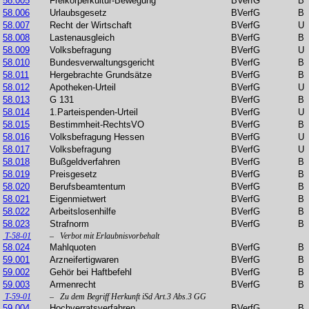
58.005
Freikörperkultur-Bewegung
BVerfG
B
58.006
Urlaubsgesetz
BVerfG
B
58.007
Recht der Wirtschaft
BVerfG
U
58.008
Lastenausgleich
BVerfG
B
58.009
Volksbefragung
BVerfG
U
58.010
Bundesverwaltungsgericht
BVerfG
B
58.011
Hergebrachte Grundsätze
BVerfG
B
58.012
Apotheken-Urteil
BVerfG
U
58.013
G 131
BVerfG
B
58.014
1.Parteispenden-Urteil
BVerfG
U
58.015
Bestimmheit-RechtsVO
BVerfG
B
58.016
Volksbefragung Hessen
BVerfG
U
58.017
Volksbefragung
BVerfG
U
58.018
Bußgeldverfahren
BVerfG
B
58.019
Preisgesetz
BVerfG
B
58.020
Berufsbeamtentum
BVerfG
B
58.021
Eigenmietwert
BVerfG
B
58.022
Arbeitslosenhilfe
BVerfG
B
58.023
Strafnorm
BVerfG
B
T-58-01
– Verbot mit Erlaubnisvorbehalt
58.024
Mahlquoten
BVerfG
B
59.001
Arzneifertigwaren
BVerfG
B
59.002
Gehör bei Haftbefehl
BVerfG
B
59.003
Armenrecht
BVerfG
B
T-59-01
– Zu dem Begriff Herkunft iSd Art.3 Abs.3 GG
59.004
Hochverratsverfahren
BVerfG
B