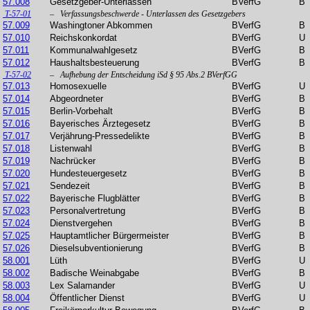
57.008
Gesetzgeber-Unterlassen
BVerfG
B
T-57-01
– Verfassungsbeschwerde - Unterlassen des Gesetzgebers
57.009
Washingtoner Abkommen
BVerfG
B
57.010
Reichskonkordat
BVerfG
U
57.011
Kommunalwahlgesetz
BVerfG
B
57.012
Haushaltsbesteuerung
BVerfG
B
T-57-02
– Aufhebung der Entscheidung iSd § 95 Abs.2 BVerfGG
57.013
Homosexuelle
BVerfG
U
57.014
Abgeordneter
BVerfG
B
57.015
Berlin-Vorbehalt
BVerfG
B
57.016
Bayerisches Ärztegesetz
BVerfG
B
57.017
Verjährung-Pressedelikte
BVerfG
B
57.018
Listenwahl
BVerfG
B
57.019
Nachrücker
BVerfG
B
57.020
Hundesteuergesetz
BVerfG
B
57.021
Sendezeit
BVerfG
B
57.022
Bayerische Flugblätter
BVerfG
B
57.023
Personalvertretung
BVerfG
B
57.024
Dienstvergehen
BVerfG
B
57.025
Hauptamtlicher Bürgermeister
BVerfG
B
57.026
Dieselsubventionierung
BVerfG
B
58.001
Lüth
BVerfG
U
58.002
Badische Weinabgabe
BVerfG
B
58.003
Lex Salamander
BVerfG
U
58.004
Öffentlicher Dienst
BVerfG
U