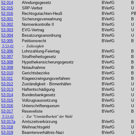
52.014
Ahndungsgesetz
BVerfG
B
52.015
SRP-Verbot
BVerfG
U
52.016
Rechtsgutachten-Heuß
BVerfG
P
53.001
Sicherungsverwahrung
BVerfG
B
53.002
Normenkontrolle II
BVerfG
U
53.003
EVG-Vertrag
BVerfG
U
53.004
Besatzungsanordnung
BVerfG
U
53.005
Petitionsrecht
BVerfG
B
T-53-01
– Zulässigkeit
53.006
Lohnzahlung-Feiertag
BVerfG
B
53.007
Straffreiheitsgesetz
BVerfG
B
53.008
Hypothekensicherungsgesetz
BVerfG
B
53.009
Notaufnahme
BVerfG
B
53.010
Gerichtsbezirke
BVerfG
B
53.011
Klageerzwingungsverfahren
BVerfG
B
53.012
Zuständigkeit - Binnenhäfen
BVerfG
U
53.013
Haftentschädigung
BVerfG
U
53.014
Bundesbankgesetz
BVerfG
U
53.015
Vollzugsaussetzung
BVerfG
U
53.016
Unterschriftenquorum
BVerfG
U
53.017
Reseveliste
BVerfG
B
T-53-02
– Zur "Unmittelbarkeit" der Wahl
53.017a
Amtszeitverkürzung
BVerfG
B
53.018
Weihnachtsgeld
BVerfG
U
53.019
Beamtenverhältnis-Nazi
BVerfG
U