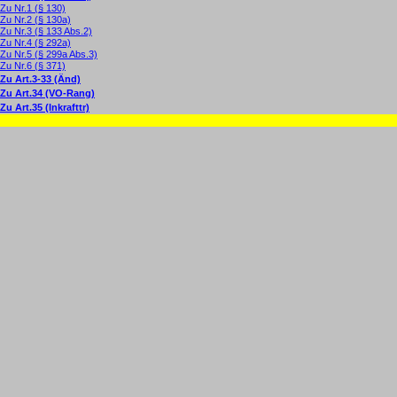
Zu Nr.1 (§ 130)
Zu Nr.2 (§ 130a)
Zu Nr.3 (§ 133 Abs.2)
Zu Nr.4 (§ 292a)
Zu Nr.5 (§ 299a Abs.3)
Zu Nr.6 (§ 371)
Zu Art.3-33 (Änd)
Zu Art.34 (VO-Rang)
Zu Art.35 (Inkrafttr)