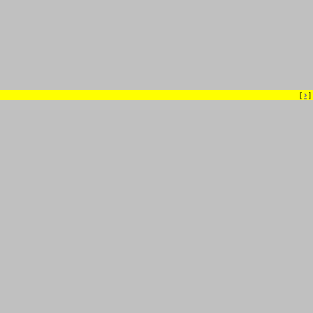
›
[
]