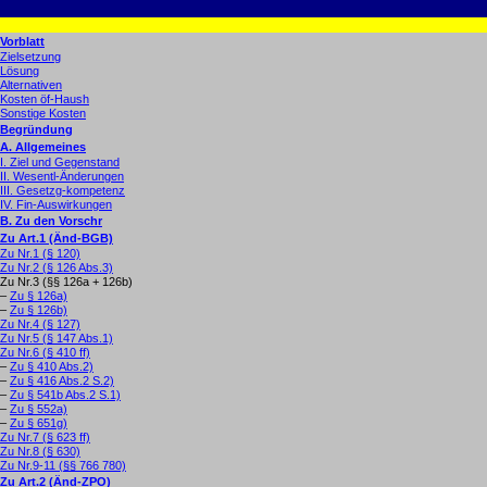
Vorblatt
Zielsetzung
Lösung
Alternativen
Kosten öf-Haush
Sonstige Kosten
Begründung
A. Allgemeines
I. Ziel und Gegenstand
II. Wesentl-Änderungen
III. Gesetzg-kompetenz
IV. Fin-Auswirkungen
B. Zu den Vorschr
Zu Art.1 (Änd-BGB)
Zu Nr.1 (§ 120)
Zu Nr.2 (§ 126 Abs.3)
Zu Nr.3 (§§ 126a + 126b)
–
Zu § 126a)
–
Zu § 126b)
Zu Nr.4 (§ 127)
Zu Nr.5 (§ 147 Abs.1)
Zu Nr.6 (§ 410 ff)
–
Zu § 410 Abs.2)
–
Zu § 416 Abs.2 S.2)
–
Zu § 541b Abs.2 S.1)
–
Zu § 552a)
–
Zu § 651g)
Zu Nr.7 (§ 623 ff)
Zu Nr.8 (§ 630)
Zu Nr.9-11 (§§ 766 780)
Zu Art.2 (Änd-ZPO)