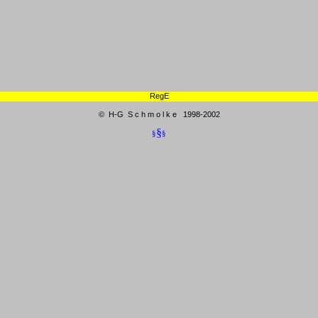
RegE
© H-G S c h m o l k e 1998-2002
§
§
§