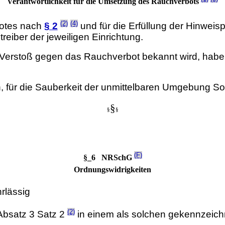
Verantwortlichkeit für die Umsetzung des Rauchverbots
(2)
(4)
botes nach
§ 2
und für die Erfüllung der Hinweisp
reiber der jeweiligen Einrichtung.
Verstoß gegen das Rauchverbot bekannt wird, habe
n, für die Sauberkeit der unmittelbaren Umgebung So
§
§
§
(F)
§_6 NRSchG
Ordnungswidrigkeiten
rlässig
(2)
 Absatz 3 Satz 2
in einem als solchen gekennzeich