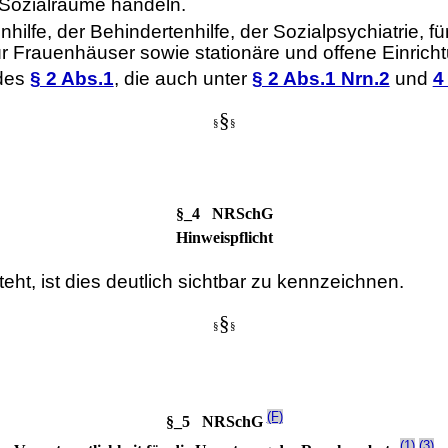
 Sozialräume handeln.
nhilfe, der Behindertenhilfe, der Sozialpsychiatrie, f
ür Frauenhäuser sowie stationäre und offene Einri
 des
§ 2 Abs.1
, die auch unter
§ 2 Abs.1 Nrn.2
und
4
§
§
§
§_4 NRSchG
Hinweispflicht
ht, ist dies deutlich sichtbar zu kennzeichnen.
§
§
§
(F)
§_5 NRSchG
(1)
(3)