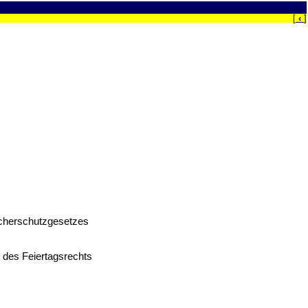
[
‹
]
ucherschutzgesetzes
 des Feiertagsrechts