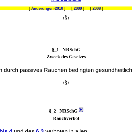
[
Änderungen-2010
] [
2009
] [
2008
]
§
§
§
§_1 NRSchG
Zweck des Gesetzes
en durch passives Rauchen bedingten gesundheitlic
§
§
§
(F)
§_2 NRSchG
Rauchverbot
bis 4
und des
§ 3
verboten in allen