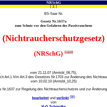
NRSchG
[
I
]
BS-Saar Nr.
Gesetz Nr.1637a
zum Schutz vor den Gefahren des Passivrauchens
(Nichtraucherschutzgesetz)
(NRSchG)
n-amtl
vom 21.11.07 (Amtsbl_08,75),
urch Art.1 iVm Art.3 des Gesetzes Nr.1703 zur Änderung des Nichtra
vom 10.02.10 (Amtsbl_10,25)
s Nr.1637 zur Regelung des Nichtraucherschutzes und zur Änderung
(96)
bearbeitet
und
verlinkt
von
H-G Schmolke