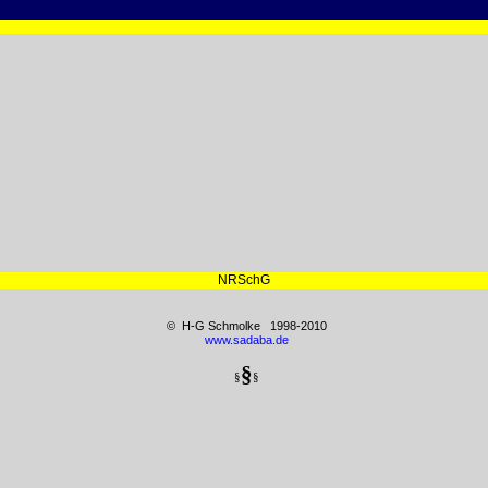
NRSchG
© H-G Schmolke 1998-2010
www.sadaba.de
§
§
§