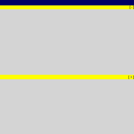
[
]
‹
›
[
]