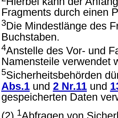
Hierbei kann der Anfan
Fragments durch einen Pl
3
Die Mindestlänge des Fr
Buchstaben.
4
Anstelle des Vor- und 
Namensteile verwendet 
5
Sicherheitsbehörden dür
Abs.1
und
2 Nr.11
und
1
gespeicherten Daten ve
1
(2)
Abfragen von Sicher