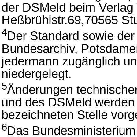
der DSMeld beim Verla
Heßbrühlstr.69,70565 Stu
4
Der Standard sowie der
Bundesarchiv, Potsdamer
jedermann zugänglich un
niedergelegt.
5
Änderungen technischer
und des DSMeld werden v
bezeichneten Stelle vo
6
Das Bundesministerium 