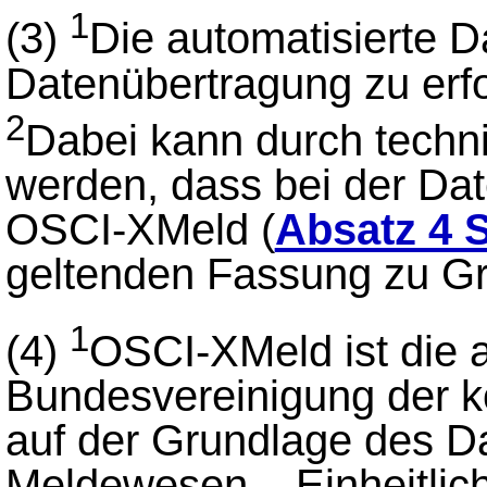
1
(3)
Die automatisierte D
Datenübertragung zu erf
2
Dabei kann durch techni
werden, dass bei der Da
OSCI-XMeld (
Absatz 4 S
geltenden Fassung zu Gr
1
(4)
OSCI-XMeld ist die a
Bundesvereinigung der 
auf der Grundlage des D
Meldewesen – Einheitlich