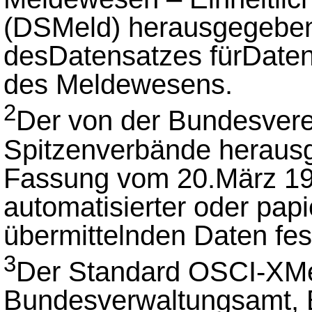
(DSMeld) herausgegebe
desDatensatzes fürDaten
des Meldewesens.
2
Der von der Bundesver
Spitzenverbände heraus
Fassung vom 20.März 199
automatisierter oder pa
übermittelnden Daten fes
3
Der Standard OSCI-XMe
Bundesverwaltungsamt, B