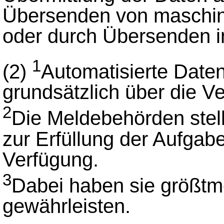
Übersenden von maschine
oder durch Übersenden i
1
(2)
Automatisierte Daten
grundsätzlich über die Ve
2
Die Meldebehörden stell
zur Erfüllung der Aufgab
Verfügung.
3
Dabei haben sie größtmö
gewährleisten.