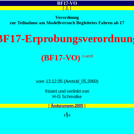
BF17-VO
[
I
]
Verordnung
zur Teilnahme am Modellversuch Begleitetes Fahren ab 17
BF17-Erprobungsverordnun
(BF17-VO)
n-amtl
vom 13.12.05 (Amtsbl_05,2060)
frisiert und verlinkt von
H-G Schmolke
[
Änderungen-2005
]
§
§
§