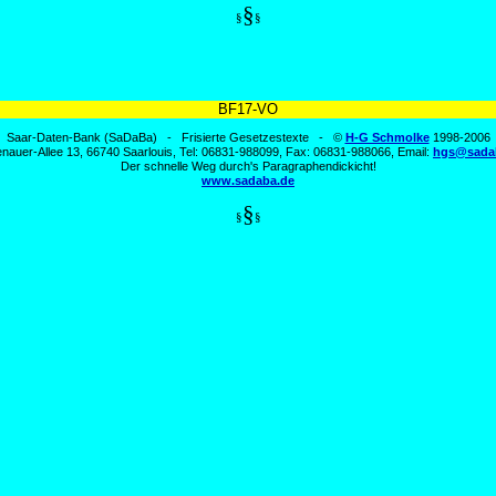
§
§
§
BF17-VO
Saar-Daten-Bank (SaDaBa) - Frisierte Gesetzestexte - ©
H-G Schmolke
1998-2006
nauer-Allee 13, 66740 Saarlouis, Tel: 06831-988099, Fax: 06831-988066, Email:
hgs@sada
Der schnelle Weg durch's Paragraphendickicht!
www.sadaba.de
§
§
§