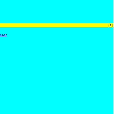
›
[
]
ba.de