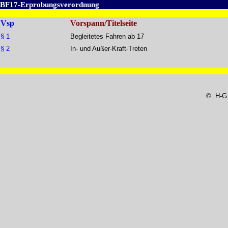
BF17-Erprobungsverordnung
Vsp
Vorspann/Titelseite
§ 1
Begleitetes Fahren ab 17
§ 2
In- und Außer-Kraft-Treten
© H-G